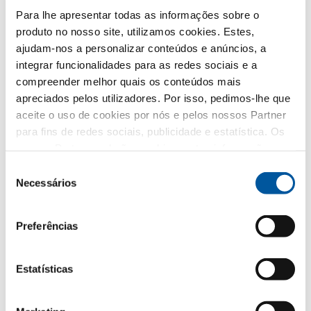
os pormenores do tratamento de dados estão
Para lhe apresentar todas as informações sobre o
descritos na presente
política de privacidades
.
produto no nosso site, utilizamos cookies. Estes,
ajudam-nos a personalizar conteúdos e anúncios, a
Qual é o tema que mais lhe interessa?
integrar funcionalidades para as redes sociais e a
compreender melhor quais os conteúdos mais
Janelas
apreciados pelos utilizadores. Por isso, pedimos-lhe que
aceite o uso de cookies por nós e pelos nossos Partner
Portas de entrada
para fins de redes sociais, publicidade e estatística. Os
nossos Partner poderão combinar estas informações
Envidraçados
com outros dados fornecidos por si ou recolhidos como
Seleção
parte da sua utilização do website. Obrigado.
Necessários
de
Renovação
consentimento
Obra nova
Preferências
Estatísticas
A sua mensagem