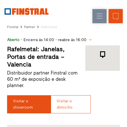
P
Renovação
Janelas
Empresa
Referências
Finstral
Partner
Rafelmetal
Obra
Portas
Serviço
nova
de
Aberto
Encerra ás 14:00
reabre ás 16:00
para
arquitetos
entrada
Rafelmetal: Janelas,
Programa
Portas de entrada –
Finstral
Envidraçados
Valencia
Partner
Procura
Distribuidor partner Finstral com
de
60 m² de exposição e desk
distribuidor
planner.
Acessos
rápidos
Visitar o
Visitar o
showroom
dimicilio