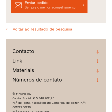
Enviar pedido
Sempre o melhor aconselhamento
Voltar ao resultado de pesquisa
Contacto
Link
Materiais
Números de contato
© Finstral AG
Capital Social: € 5.648.702,25
N.º de ident. fiscal/Registo Comercial de Bozen n.º:
00122260219
N.º De IVA IT00122260219