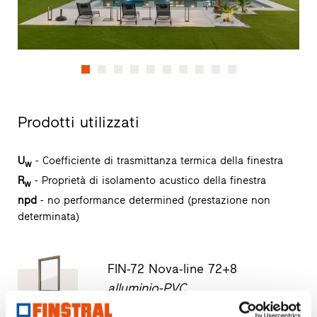
Prodotti utilizzati
U
- Coefficiente di trasmittanza termica della finestra
w
R
- Proprietà di isolamento acustico della finestra
w
npd
- no performance determined (prestazione non
determinata)
FIN-72 Nova-line 72+8
alluminio-PVC
FIN-Window sostituisce il sistema FIN-72