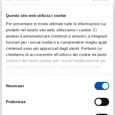
Questo sito web utilizza i cookie
FIN-Window Step-line C 90+8
alluminio-PVC
Per presentare in modo ottimale tutte le informazioni sui
prodotti nel nostro sito web, utilizziamo i cookie. Ci
Scaricare scheda tecnica di prodotto
aiutano a personalizzare contenuti e annunci, a integrare
Richiedere voci di capitolato
funzioni per i social media e a comprendere meglio quali
Richiedere campioni di prodotto
contenuti sono più apprezzati dagli utenti. Pertanto Le
Richiedere dati CAD
chiediamo di acconsentire all’utilizzo dei cookie da parte
nostra e dei nostri partner per i social media nonché per
scopi pubblicitari e statistici. I nostri partner possono
combinare queste informazioni con altri dati da Lei forniti
FIN-Project Elemento fisso
o raccolti nell’ambito del Suo utilizzo del sito web.
78/88
Selezione
Necessari
alluminio-alluminio
del
consenso
Scaricare scheda tecnica di prodotto
Preferenze
Richiedere voci di capitolato
Richiedere campioni di prodotto