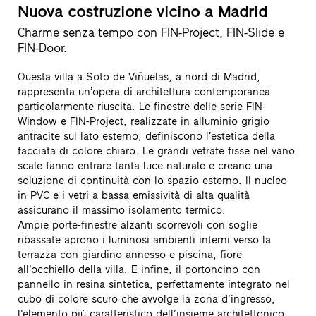
Nuova costruzione vicino a Madrid
Charme senza tempo con FIN-Project, FIN-Slide e
FIN-Door.
Questa villa a Soto de Viñuelas, a nord di Madrid,
rappresenta un’opera di architettura contemporanea
particolarmente riuscita. Le finestre delle serie FIN-
Window e FIN-Project, realizzate in alluminio grigio
antracite sul lato esterno, definiscono l’estetica della
facciata di colore chiaro. Le grandi vetrate fisse nel vano
scale fanno entrare tanta luce naturale e creano una
soluzione di continuità con lo spazio esterno. Il nucleo
in PVC e i vetri a bassa emissività di alta qualità
assicurano il massimo isolamento termico.
Ampie porte-finestre alzanti scorrevoli con soglie
ribassate aprono i luminosi ambienti interni verso la
terrazza con giardino annesso e piscina, fiore
all’occhiello della villa. E infine, il portoncino con
pannello in resina sintetica, perfettamente integrato nel
cubo di colore scuro che avvolge la zona d’ingresso,
l’elemento più caratteristico dell’insieme architettonico.