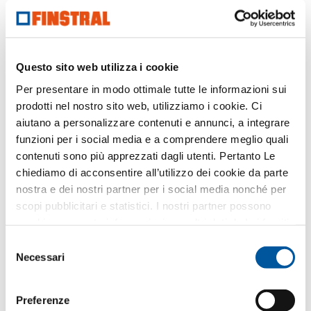
Richiedere voci di capitolato
Richiedere campioni di prodotto
Richiedere dati CAD
Questo sito web utilizza i cookie
Per presentare in modo ottimale tutte le informazioni sui
FIN-Slide Slim-line 169
prodotti nel nostro sito web, utilizziamo i cookie. Ci
alluminio-PVC
aiutano a personalizzare contenuti e annunci, a integrare
funzioni per i social media e a comprendere meglio quali
Scaricare scheda tecnica di prodotto
contenuti sono più apprezzati dagli utenti. Pertanto Le
Richiedere voci di capitolato
chiediamo di acconsentire all’utilizzo dei cookie da parte
Richiedere campioni di prodotto
nostra e dei nostri partner per i social media nonché per
Richiedere dati CAD
scopi pubblicitari e statistici. I nostri partner possono
combinare queste informazioni con altri dati da Lei forniti
o raccolti nell’ambito del Suo utilizzo del sito web.
Selezione
FIN-Door Step Planar-Frame
Necessari
del
77+8
consenso
alluminio-PVC
Preferenze
Scaricare scheda tecnica di prodotto