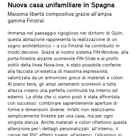
Nuova casa unifamiliare in Spagna
Massima libertà compositiva grazie all’ampia
gamma Finstral.
Immersa nel paesaggio rigoglioso nei dintorni di Gijón,
questa abitazione rappresenta la realizzazione di un
sogno architettonico – a cui Finstral ha contribuito in
modo decisivo. Grazie al nostro sistema FIN-Window, alla
porta-finestra alzante scorrevole FIN-Slide e ai profili
sottili della linea Nova-line, è stato possibile conferire
alla facciata un’estetica di massima espressività,
valorizzata da un armonioso gioco di materiali e colori.
Al piano terra, gli ampi serramenti scorrevoli a tutta
altezza creano una perfetta continuità tra interno ed
esterno. La sfida che ci siamo posti è stata affrontata
con successo: combinare sapientemente aperture di
forme e dimensioni diverse. Infatti non realizziamo
semplicemente finestre per una casa, ma per ogni
singola stanza. Anche materiali e colori riflettono questa
attenzione per i dettagli personalizzati: all’interno, il
calore del PVC effetto rovere; all’esterno, l’alluminio in