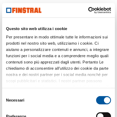
Questo sito web utilizza i cookie
Per presentare in modo ottimale tutte le informazioni sui
prodotti nel nostro sito web, utilizziamo i cookie. Ci
aiutano a personalizzare contenuti e annunci, a integrare
funzioni per i social media e a comprendere meglio quali
contenuti sono più apprezzati dagli utenti. Pertanto Le
chiediamo di acconsentire all’utilizzo dei cookie da parte
nostra e dei nostri partner per i social media nonché per
scopi pubblicitari e statistici. I nostri partner possono
combinare queste informazioni con altri dati da Lei forniti
Sempre sicuri. In oltre l’80 per cento dei casi di furto in
o raccolti nell’ambito del Suo utilizzo del sito web.
un’abitazione, i ladri riescono ad entrare da un serramento
Selezione
non adeguatamente protetto.
Necessari
del
consenso
Preferenze