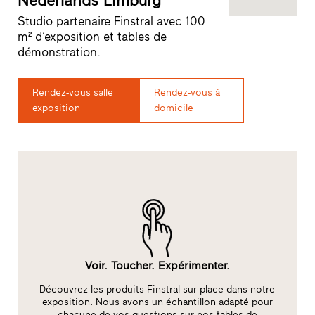
Nederlands Limburg
Studio partenaire Finstral avec 100
m² d’exposition et tables de
démonstration.
Rendez-vous salle
Rendez-vous à
exposition
domicile
Voir. Toucher. Expérimenter.
Découvrez les produits Finstral sur place dans notre
L
exposition. Nous avons un échantillon adapté pour
chacune de vos questions sur nos tables de