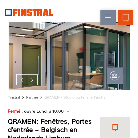
F
Rénovation
Fenêtres
L’entreprise
Références
Construction
Portes
Service
neuve
d'entrée
architectes
Programme
Parois
partenaires
Recherche
vitrées
de
distributeurs
Accès
rapides
Finstral
Partner
QRAMEN - Studio partenaire Finstral
Fermé
. ouvre Lundi à 10:00
QRAMEN: Fenêtres, Portes
d’entrée – Belgisch en