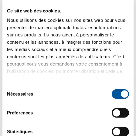
répondre à votre demande et non pour l’envoi de
matériel publicitaire non demandé. Nous
Ce site web des cookies.
communiquons vos données au distributeur partenaire
sélectionné dans ce but uniquement. Tous les détails
Nous utilisons des cookies sur nos sites web pour vous
sur le traitement des données sont décrits dans la
présenter de manière optimale toutes les informations
présente
information sur politique de confidentialité
.
sur nos produits. Ils nous aident à personnaliser le
contenu et les annonces, à intégrer des fonctions pour
Quel thème vous intéresse le plus ?
les médias sociaux et à mieux comprendre quels
contenus sont les plus appréciés des utilisateurs. C’est
Fenêtres
pourquoi nous vous demandons votre consentement à
l’utilisation de cookies, pour notre utilisation et celle de
Portes d’entrée
nos partenaires pour les médias sociaux, la publicité et
l’analyse statistique. Nos partenaires peuvent combiner
Sélection
Parois vitrées
ces informations avec d’autres données que vous leur
Nécessaires
du
avez fournies ou qu’ils ont collectées dans le cadre de
consentement
Rénovation
votre utilisation des services web. Merci.
Préférences
Construction neuve
Statistiques