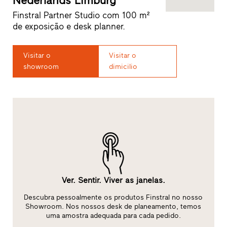
Nederlands Limburg
Finstral Partner Studio com 100 m²
de exposição e desk planner.
Visitar o
Visitar o
showroom
dimicilio
Ver. Sentir. Viver as janelas.
Descubra pessoalmente os produtos Finstral no nosso
ão
Showroom. Nos nossos desk de planeamento, temos
i
uma amostra adequada para cada pedido.