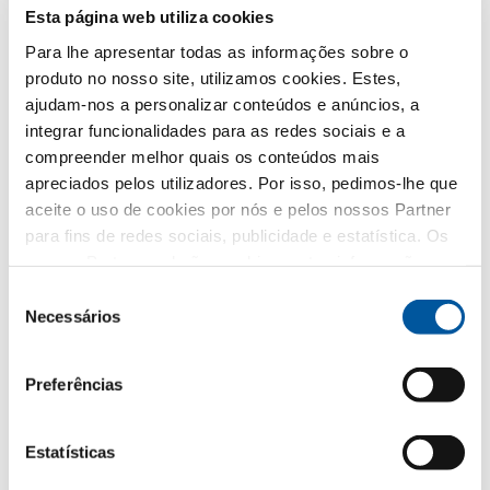
possível ao seu pedido e não para publicidade não
Esta página web utiliza cookies
solicitada. Transmitimo-los diretamente ao distribuidor
partner escolhido, exclusivamente para esse fim. Todos
Para lhe apresentar todas as informações sobre o
os pormenores do tratamento de dados estão
produto no nosso site, utilizamos cookies. Estes,
descritos na presente
política de privacidades
.
ajudam-nos a personalizar conteúdos e anúncios, a
integrar funcionalidades para as redes sociais e a
Qual é o tema que mais lhe interessa?
compreender melhor quais os conteúdos mais
apreciados pelos utilizadores. Por isso, pedimos-lhe que
Janelas
aceite o uso de cookies por nós e pelos nossos Partner
para fins de redes sociais, publicidade e estatística. Os
Portas de entrada
nossos Partner poderão combinar estas informações
com outros dados fornecidos por si ou recolhidos como
Seleção
Envidraçados
parte da sua utilização do website. Obrigado.
Necessários
de
consentimento
Renovação
Preferências
Obra nova
Estatísticas