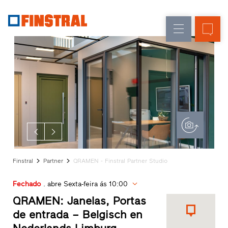
P
Renovação
Janelas
Empresa
Referências
Obra
Portas
Serviço
nova
de
para
arquitetos
entrada
Programa
Finstral
Envidraçados
Partner
Procura
de
distribuidor
Finstral
Partner
QRAMEN - Finstral Partner Studio
Acessos
rápidos
Fechado
. abre Sexta-feira ás 10:00
QRAMEN: Janelas, Portas
de entrada – Belgisch en