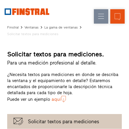
E
Renovación
Ventanas
Empresa
Referencias
Finstral
Ventanas
La gama de ventanas
Obra
Puertas
Solicitar textos para mediciones
Servicio
nueva
de
para
Arquitectos
entrada
Solicitar textos para mediciones.
Programa
Finstral
Para una medición profesional al detalle.
Acristalamientos
Partner
Búsqueda
¿Necesita textos para mediciones en donde se describa
de
la ventana y el equipamiento en detalle? Estaremos
distribuidores
encantados de proporcionarle la descripción técnica
Enlaces
detallada para cada tipo de hoja.
directos
aquí
Puede ver un ejemplo
Solicitar textos para mediciones