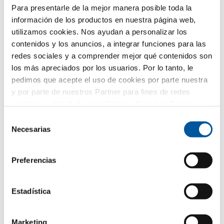
Para presentarle de la mejor manera posible toda la
País*
información de los productos en nuestra página web,
utilizamos cookies. Nos ayudan a personalizar los
Seleccione por favor
contenidos y los anuncios, a integrar funciones para las
redes sociales y a comprender mejor qué contenidos son
los más apreciados por los usuarios. Por lo tanto, le
Su variante de hoja seleccionada
pedimos que acepte el uso de cookies por parte nuestra
y por parte de nuestros Partner para fines de redes
sociales, publicidad y estadísticas. Nuestros Partner
pueden combinar esta información con otros datos
Selección
proporcionados por usted o recogidos como parte de su
Necesarias
de
uso del sitio web. Gracias.
consentimiento
Preferencias
FIN-Window Slim-line Twin N
Estadística
90+8
Aluminio-PVC
Marketing