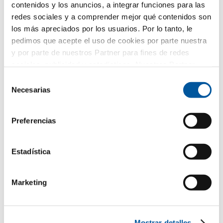
contenidos y los anuncios, a integrar funciones para las
redes sociales y a comprender mejor qué contenidos son
los más apreciados por los usuarios. Por lo tanto, le
Su muestra de producto seleccionada
pedimos que acepte el uso de cookies por parte nuestra
y por parte de nuestros Partner para fines de redes
sociales, publicidad y estadísticas. Nuestros Partner
pueden combinar esta información con otros datos
Selección
proporcionados por usted o recogidos como parte de su
Necesarias
de
uso del sitio web. Gracias.
consentimiento
Preferencias
FIN-Project Nova-line Plus
Estadística
78/88
Aluminio-Aluminio
Marketing
Su mensaje
Mostrar detalles