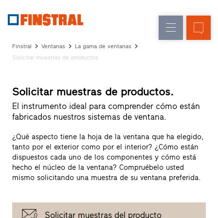
E
Renovación
Ventanas
Empresa
Referencias
Finstral
Ventanas
La gama de ventanas
Obra
Puertas
Solicitar muestras de productos
Servicio
nueva
de
para
Arquitectos
entrada
Solicitar muestras de productos.
Programa
Finstral
El instrumento ideal para comprender cómo están
Acristalamientos
Partner
fabricados nuestros sistemas de ventana.
Búsqueda
de
¿Qué aspecto tiene la hoja de la ventana que ha elegido,
distribuidores
tanto por el exterior como por el interior? ¿Cómo están
Enlaces
dispuestos cada uno de los componentes y cómo está
directos
hecho el núcleo de la ventana? Compruébelo usted
mismo solicitando una muestra de su ventana preferida.
Solicitar muestras del producto