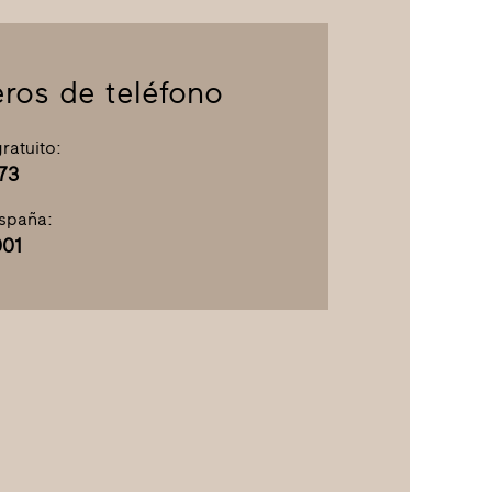
ros de teléfono
ratuito:
73
España:
01