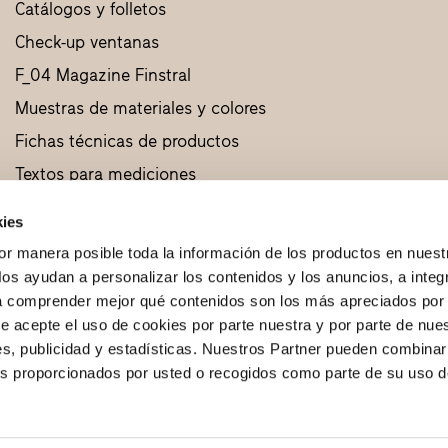
Catálogos y folletos
Check-up ventanas
F_04 Magazine Finstral
Muestras de materiales y colores
Fichas técnicas de productos
Textos para mediciones
Diseños CAD
kies
Muestras de productos
or manera posible toda la información de los productos en nuest
os ayudan a personalizar los contenidos y los anuncios, a integ
 a comprender mejor qué contenidos son los más apreciados por 
ue acepte el uso de cookies por parte nuestra y por parte de nue
es, publicidad y estadísticas. Nuestros Partner pueden combinar
,25
os proporcionados por usted o recogidos como parte de su uso de
0122260219
Nº IVA IT00122260219