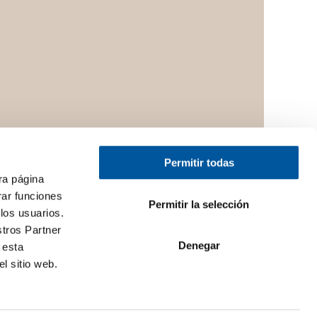
Permitir todas
ra página
rar funciones
Permitir la selección
los usuarios.
stros Partner
Denegar
 esta
Información legal
Política de
l sitio web.
privacidad
Cookie
Sitemap