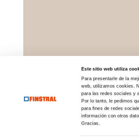
Este sitio web utiliza coo
Para presentarle de la mej
web, utilizamos cookies. N
para las redes sociales y
Por lo tanto, le pedimos q
para fines de redes social
© Finstral AG
Capital social: € 5.648.702
información con otros dat
Nº IVA/Registro Mercantil de Bozen n°: 0
Gracias.