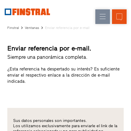
E
Renovación
Ventanas
Empresa
Referencias
Finstral
Ventanas
Enviar referencia por e-mail
Obra
Puertas
Servicio
nueva
de
para
Enviar referencia por e-mail.
Arquitectos
entrada
Programa
Siempre una panorámica completa.
Finstral
Acristalamientos
Partner
¿Esta referencia ha despertado su interés? Es suficiente
Búsqueda
enviar el respectivo enlace a la dirección de e-mail
de
indicada.
distribuidores
Enlaces
directos
Sus datos personales son importantes.
Los utilizamos exclusivamente para enviarle el link de la