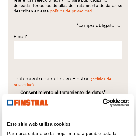
referencia seleccionada y no para publicidad no
deseada. Todos los detalles del tratamiento de datos se
describen en esta
política de privacidad
.
*campo obligatorio
E-mail*
Tratamiento de datos en Finstral
(política de
privacidad)
Consentimiento al tratamiento de datos*
Declara que ha leído la Política de Privacidad y que
es mayor de edad o mayor de 16 años y presta su
consentimiento a la incorporación de estos datos a
los ficheros de la empresa y a su tratamiento para
Este sitio web utiliza cookies
las finalidades relacionadas con la ejecución de los
Para presentarle de la mejor manera posible toda la
servicios solicitados