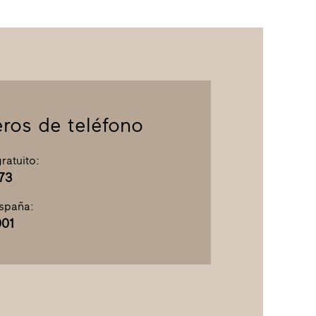
ros de teléfono
ratuito:
73
España:
01