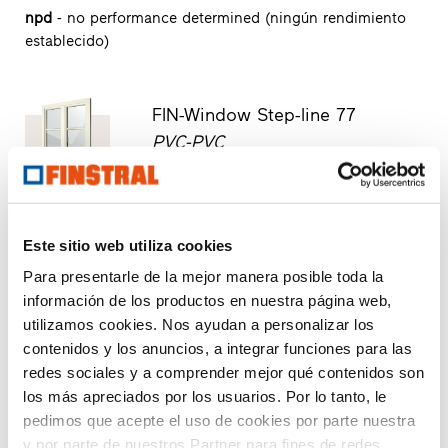
npd
- no performance determined (ningún rendimiento
establecido)
FIN-Window Step-line 77
PVC-PVC
Descargar ficha técnica de producto
Solicitar textos para mediciones
Solicitar muestra del producto
Este sitio web utiliza cookies
Solicitar diseños CAD
Para presentarle de la mejor manera posible toda la
información de los productos en nuestra página web,
utilizamos cookies. Nos ayudan a personalizar los
FIN-Slide Step-line 160
PVC-PVC
contenidos y los anuncios, a integrar funciones para las
redes sociales y a comprender mejor qué contenidos son
Descargar ficha técnica de producto
los más apreciados por los usuarios. Por lo tanto, le
Solicitar textos para mediciones
pedimos que acepte el uso de cookies por parte nuestra
Solicitar muestra del producto
y por parte de nuestros Partner para fines de redes