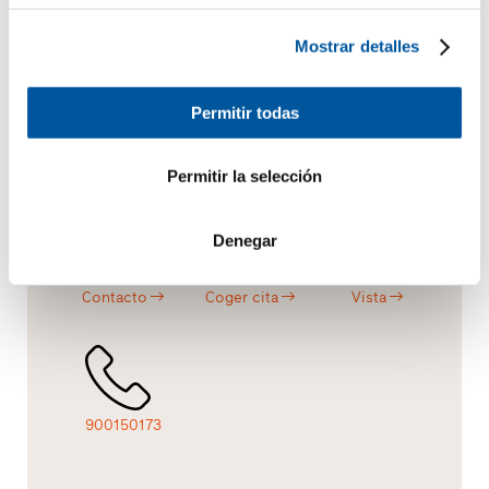
Consultas.
Consejo.
Material.
Mostrar detalles
Permitir todas
Presupuesto
Búsqueda
Vista
Permitir la selección
Denegar
Contacto
Coger cita
Vista
900150173