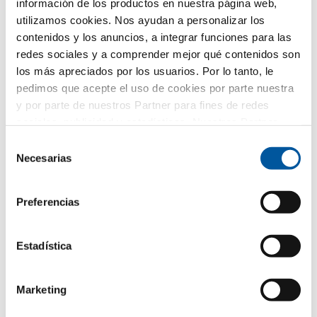
información de los productos en nuestra página web,
utilizamos cookies. Nos ayudan a personalizar los
Descargar ficha técnica de producto
contenidos y los anuncios, a integrar funciones para las
Solicitar textos para mediciones
redes sociales y a comprender mejor qué contenidos son
Solicitar muestra del producto
los más apreciados por los usuarios. Por lo tanto, le
Solicitar diseños CAD
pedimos que acepte el uso de cookies por parte nuestra
y por parte de nuestros Partner para fines de redes
sociales, publicidad y estadísticas. Nuestros Partner
FIN-Slide Step-line 160
PVC-PVC
pueden combinar esta información con otros datos
Selección
proporcionados por usted o recogidos como parte de su
Necesarias
de
Descargar ficha técnica de producto
uso del sitio web. Gracias.
consentimiento
Solicitar textos para mediciones
Solicitar muestra del producto
Preferencias
Solicitar diseños CAD
Estadística
Marketing
¿Le gusta este proyecto?