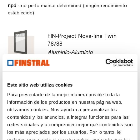
npd
- no performance determined (ningún rendimiento
establecido)
FIN-Project Nova-line Twin
78/88
Aluminio-Aluminio
Descargar ficha técnica de producto
Solicitar textos para mediciones
Solicitar muestra del producto
Este sitio web utiliza cookies
Solicitar diseños CAD
Para presentarle de la mejor manera posible toda la
información de los productos en nuestra página web,
utilizamos cookies. Nos ayudan a personalizar los
FIN-Slide Slim-line 170
contenidos y los anuncios, a integrar funciones para las
Aluminio-Aluminio
redes sociales y a comprender mejor qué contenidos son
los más apreciados por los usuarios. Por lo tanto, le
Descargar ficha técnica de producto
pedimos que acepte el uso de cookies por parte nuestra