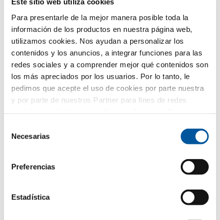
solicitada. Para ello, se los facilitamos directamente al
Este sitio web utiliza cookies
distribuidor partner seleccionado, también
Para presentarle de la mejor manera posible toda la
exclusivamente con ese fin. Todos los detalles del
tratamiento de datos se describen en esta
política de
información de los productos en nuestra página web,
privacidad
.
utilizamos cookies. Nos ayudan a personalizar los
contenidos y los anuncios, a integrar funciones para las
¿Qué tema le interesa especialmente?
redes sociales y a comprender mejor qué contenidos son
los más apreciados por los usuarios. Por lo tanto, le
Ventanas
pedimos que acepte el uso de cookies por parte nuestra
y por parte de nuestros Partner para fines de redes
Puertas de entrada
sociales, publicidad y estadísticas. Nuestros Partner
pueden combinar esta información con otros datos
Selección
Acristalamientos
proporcionados por usted o recogidos como parte de su
Necesarias
de
uso del sitio web. Gracias.
consentimiento
Renovación
Preferencias
Obra nueva
Estadística
Su mensaje