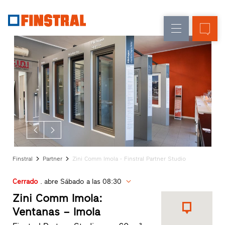
E
Renovación
Ventanas
Empresa
Referencias
Obra
Puertas
Servicio
nueva
de
para
Arquitectos
entrada
Programa
Finstral
Acristalamientos
Partner
Búsqueda
de
distribuidores
Finstral
Partner
Zini Comm Imola - Finstral Partner Studio
Enlaces
directos
Cerrado
. abre Sábado a las 08:30
Zini Comm Imola:
Ventanas – Imola