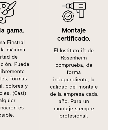
ia gama.
Montaje
certificado.
a Finstral
 la máxima
El Instituto ift de
ertad de
Rosenheim
ción. Puede
comprueba, de
 libremente
forma
les, formas
independiente, la
il, colores y
calidad del montaje
cies. (Casi)
de la empresa cada
alquier
año. Para un
nación es
montaje siempre
sible.
profesional.