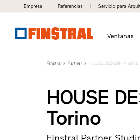
Empresa
Referencias
Servicio para Arqui
Ventanas
Finstral
Partner
HOUSE DESIGN - Finstral 
HOUSE DES
Torino
Finstral Partner Stud