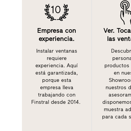
10
Empresa con
Ver. Tocar
experiencia.
las ven
Instalar ventanas
Descubr
requiere
persona
experiencia. Aquí
productos 
está garantizada,
en nue
porque esta
Showroo
empresa lleva
nuestros 
trabajando con
asesoram
Finstral desde 2014.
disponemos
muestra a
para cada s