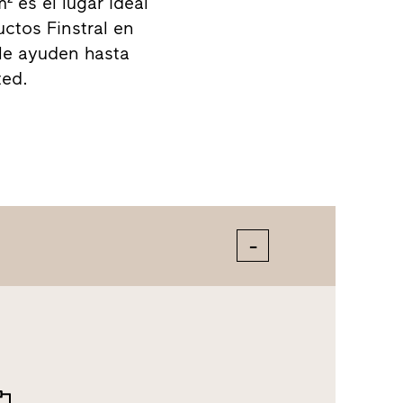
² es el lugar ideal
ctos Finstral en
le ayuden hasta
ted.