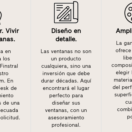
. Vivir
Diseño en
Ampl
tanas.
detalle.
La gam
ofrece
a en
Las ventanas no son
lib
 los
un producto
composi
Finstral
cualquiera, sino una
elegir
stro
inversión que debe
materia
m. En
durar décadas. Aquí
del perf
desk de
encontrará el lugar
superfi
iento
perfecto para
cu
 de una
diseñar sus
combi
decuada
ventanas, con un
po
olicitud.
asesoramiento
profesional.