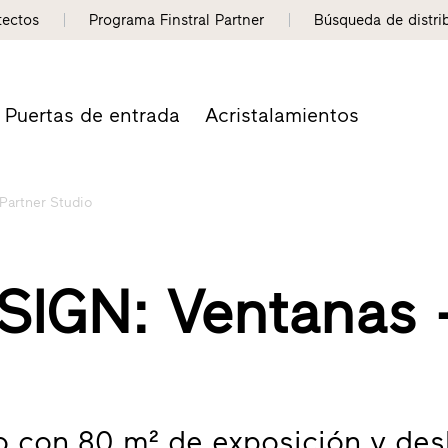
tectos
Programa Finstral Partner
Búsqueda de distri
Puertas de entrada
Acristalamientos
Partner Studio
IGN: Ventanas 
io con 80 m² de exposición y des