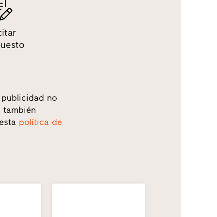
citar
puesto
 publicidad no
o, también
 esta
política de