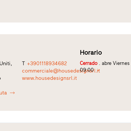
Horario
Uniti,
T
+3901118934682
Cerrado
. abre Viernes 
09:00
commerciale@housedesignsrl.it
o
www.housedesignsrl.it
ruta