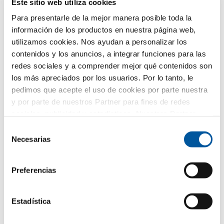
solicitada. Para ello, se los facilitamos directamente al
Este sitio web utiliza cookies
distribuidor partner seleccionado, también
Para presentarle de la mejor manera posible toda la
exclusivamente con ese fin. Todos los detalles del
tratamiento de datos se describen en esta
política de
información de los productos en nuestra página web,
privacidad
.
utilizamos cookies. Nos ayudan a personalizar los
contenidos y los anuncios, a integrar funciones para las
¿Qué tema le interesa especialmente?
redes sociales y a comprender mejor qué contenidos son
los más apreciados por los usuarios. Por lo tanto, le
Ventanas
pedimos que acepte el uso de cookies por parte nuestra
y por parte de nuestros Partner para fines de redes
Puertas de entrada
sociales, publicidad y estadísticas. Nuestros Partner
pueden combinar esta información con otros datos
Selección
Acristalamientos
proporcionados por usted o recogidos como parte de su
Necesarias
de
uso del sitio web. Gracias.
consentimiento
Renovación
Preferencias
Obra nueva
Estadística
Su mensaje