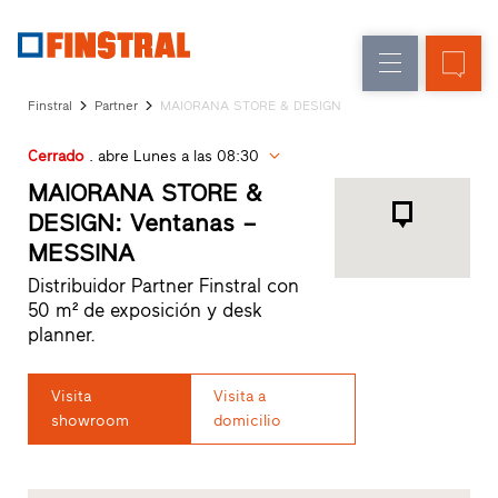
E
Renovación
Ventanas
Empresa
Referencias
Finstral
Partner
MAIORANA STORE & DESIGN
Obra
Puertas
Servicio
nueva
de
Cerrado
. abre Lunes a las 08:30
para
Arquitectos
entrada
MAIORANA STORE &
Programa
DESIGN: Ventanas –
Finstral
Acristalamientos
MESSINA
Partner
Búsqueda
Distribuidor Partner Finstral con
de
50 m² de exposición y desk
distribuidores
planner.
Enlaces
directos
Visita
Visita a
showroom
domicilio