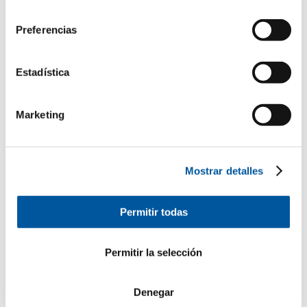
uso del sitio web. Gracias.
consentimiento
Preferencias
Sus datos personales
Estadística
*campo obligatorio
Don
Doña
Marketing
Nombre*
Mostrar detalles
Apellidos*
Permitir todas
Permitir la selección
¿Cómo podemos contactarle?
E-mail*
Denegar