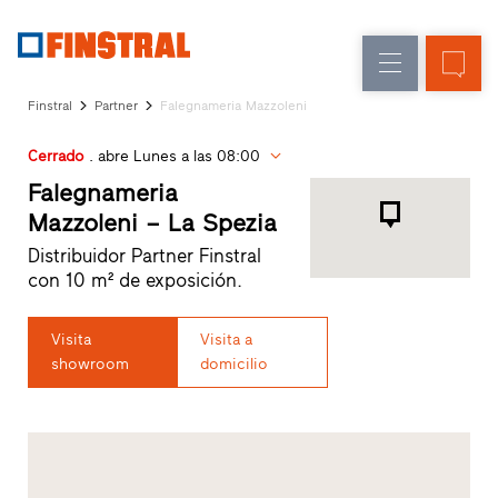
E
Renovación
Ventanas
Empresa
Referencias
Finstral
Partner
Falegnameria Mazzoleni
Obra
Puertas
Servicio
nueva
de
Cerrado
. abre Lunes a las 08:00
para
Arquitectos
entrada
Falegnameria
Programa
Mazzoleni – La Spezia
Finstral
Acristalamientos
Distribuidor Partner Finstral
Partner
con 10 m² de exposición.
Búsqueda
de
distribuidores
Visita
Visita a
Enlaces
showroom
domicilio
directos