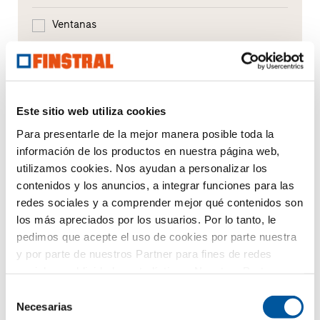
Ventanas
Puertas de entrada
Acristalamientos
Este sitio web utiliza cookies
Renovación
Para presentarle de la mejor manera posible toda la
información de los productos en nuestra página web,
Obra nueva
utilizamos cookies. Nos ayudan a personalizar los
contenidos y los anuncios, a integrar funciones para las
redes sociales y a comprender mejor qué contenidos son
Su mensaje
los más apreciados por los usuarios. Por lo tanto, le
pedimos que acepte el uso de cookies por parte nuestra
y por parte de nuestros Partner para fines de redes
sociales, publicidad y estadísticas. Nuestros Partner
pueden combinar esta información con otros datos
Selección
proporcionados por usted o recogidos como parte de su
Necesarias
de