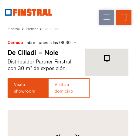
E
Renovación
Ventanas
Empresa
Referencias
Finstral
Partner
De Cilladi
Obra
Puertas
Servicio
nueva
de
Cerrado
. abre Lunes a las 08:30
para
Arquitectos
entrada
De Cilladi – Nole
Programa
Distribuidor Partner Finstral
Finstral
Acristalamientos
con 30 m² de exposición.
Partner
Búsqueda
de
Visita
Visita a
distribuidores
showroom
domicilio
Enlaces
directos