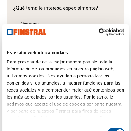
¿Qué tema le interesa especialmente?
Ventanas
Puertas de entrada
Acristalamientos
Este sitio web utiliza cookies
Para presentarle de la mejor manera posible toda la
Renovación
información de los productos en nuestra página web,
utilizamos cookies. Nos ayudan a personalizar los
Obra nueva
contenidos y los anuncios, a integrar funciones para las
redes sociales y a comprender mejor qué contenidos son
los más apreciados por los usuarios. Por lo tanto, le
Su mensaje
pedimos que acepte el uso de cookies por parte nuestra
y por parte de nuestros Partner para fines de redes
sociales, publicidad y estadísticas. Nuestros Partner
pueden combinar esta información con otros datos
Selección