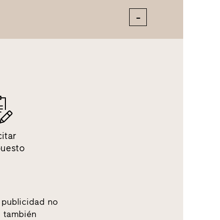
citar
puesto
 publicidad no
o, también