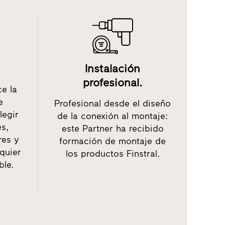
Instalación
profesional.
ce la
e
Profesional desde el diseño
legir
de la conexión al montaje:
es,
este Partner ha recibido
res y
formación de montaje de
lquier
los productos Finstral.
ble.