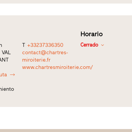
Horario
n
T
+33237336350
Cerrado
C VAL
contact@chartres-
ANT
miroiterie.fr
www.chartresmiroiterie.com/
ruta
iento