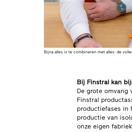
Bijna alles is te combineren met alles: de vol
Bij Finstral kan b
De grote omvang v
Finstral productass
productiefases in 
productie van iso
onze eigen fabrie