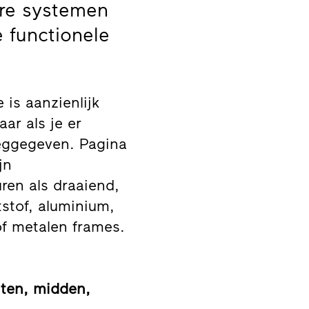
ire systemen
e functionele
 is aanzienlijk
ar als je er
weggegeven. Pagina
jn
ren als draaiend,
stof, aluminium,
of metalen frames.
iten, midden,