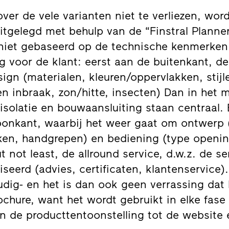
ver de vele varianten niet te verliezen, wor
uitgelegd met behulp van de “Finstral Plann
niet gebaseerd op de technische kenmerken
g voor de klant: eerst aan de buitenkant, de
sign (materialen, kleuren/oppervlakken, stij
n inbraak, zon/hitte, insecten) Dan in het 
 isolatie en bouwaansluiting staan centraal.
onkant, waarbij het weer gaat om ontwerp 
ken, handgrepen) en bediening (type openi
but not least, de allround service, d.w.z. de 
seerd (advies, certificaten, klantenservice). 
dig- en het is dan ook geen verrassing dat 
rochure, want het wordt gebruikt in elke fase
n de producttentoonstelling tot de websit