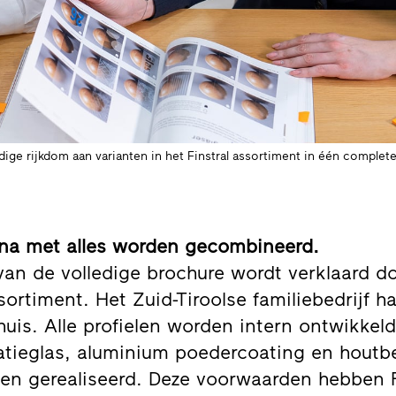
ledige rijkdom aan varianten in het Finstral assortiment in één complet
ijna met alles worden gecombineerd.
an de volledige brochure wordt verklaard 
ortiment. Het Zuid-Tiroolse familiebedrijf haal
huis. Alle profielen worden intern ontwikkel
latieglas, aluminium poedercoating en hout
ken gerealiseerd. Deze voorwaarden hebben F