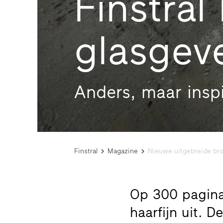
Finstral
glasgeve
Anders, maar insp
Finstral
Magazine
Nieuwe uitgebreide broc
Op 300 pagina’
haarfijn uit. 