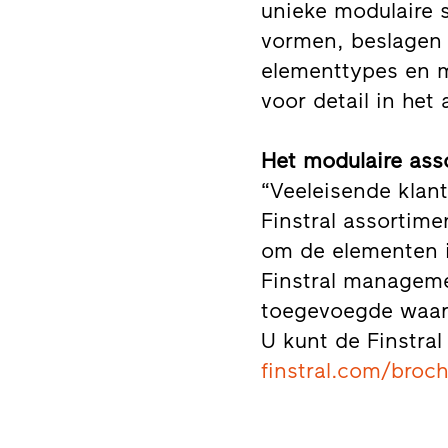
unieke modulaire 
vormen, beslagen 
elementtypes en ma
voor detail in het
Het modulaire as
“Veeleisende klant
Finstral assortim
om de elementen i
Finstral manageme
toegevoegde waarde
U kunt de Finstral
finstral.com/broc