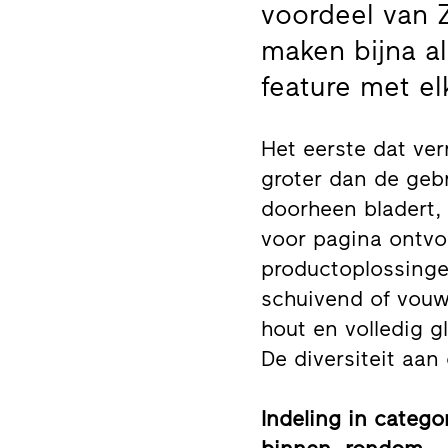
voordeel van 
maken bijna al
feature met el
Het eerste dat ver
groter dan de gebr
doorheen bladert, 
voor pagina ontvou
productoplossinge
schuivend of vouw
hout en volledig g
De diversiteit aa
Indeling in categ