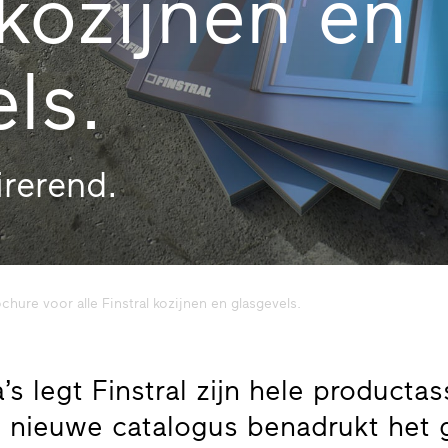
 kozijnen en
ls.
irerend.
hure voor alle Finstral kozijnen en glasgevels.
s legt Finstral zijn hele producta
De nieuwe catalogus benadrukt het 