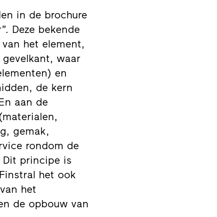
den in de brochure
er”. Deze bekende
 van het element,
 gevelkant, waar
lelementen) en
midden, de kern
 En aan de
(materialen,
ng, gemak,
service rondom de
Dit principe is
Finstral het ook
 van het
e en de opbouw van