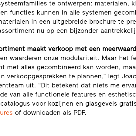
systeemfamilies te ontwerpen: materialen, k
en functies kunnen in alle systemen gecomb
terialen in een uitgebreide brochure te pre
 assortiment nu op een bijzonder aantrekkel
sortiment maakt verkoop met een meerwaard
en waarderen onze modulariteit. Maar het feit
ent met alles gecombineerd kan worden, maa
n verkoopgesprekken te plannen,” legt Joa
ntteam uit. “Dit betekent dat niets me er
 van alle functionele features en esthetisch
 catalogus voor kozijnen en glasgevels grati
hures
of downloaden als PDF.