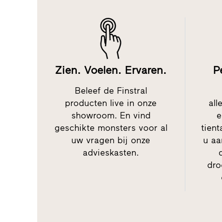
Zien. Voelen. Ervaren.
P
Beleef de Finstral
producten live in onze
all
showroom. En vind
e
geschikte monsters voor al
tient
uw vragen bij onze
u aa
advieskasten.
dro