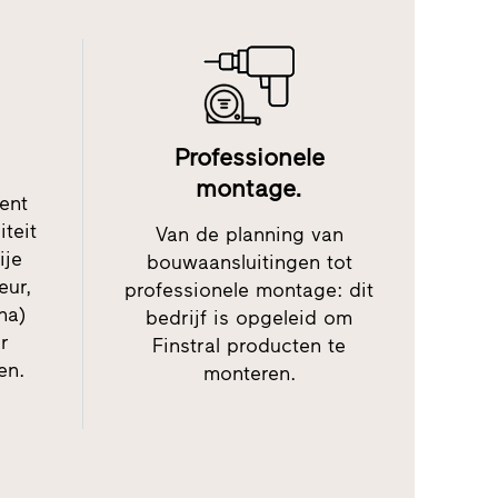
Professionele
montage.
ment
iteit
Van de planning van
ije
bouwaansluitingen tot
eur,
professionele montage: dit
na)
bedrijf is opgeleid om
r
Finstral producten te
en.
monteren.