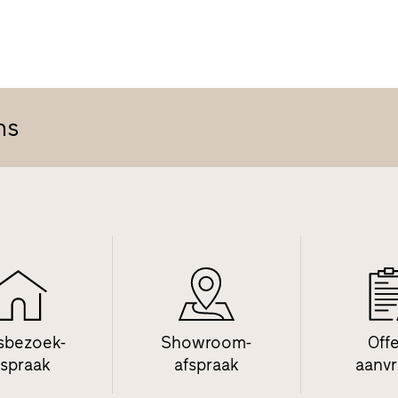
ns
sbezoek-
Showroom-
Off
fspraak
afspraak
aanv