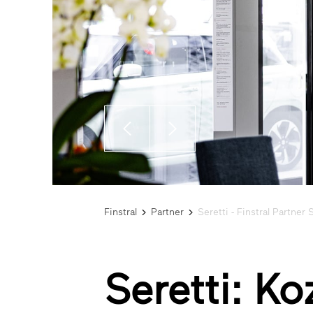
Finstral
Partner
Seretti - Finstral Partner 
Seretti: Ko