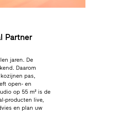
al Partner
len jaren. De
ekkend. Daarom
 kozijnen pas,
eft open- en
udio op 55 m² is de
al-producten live,
dvies en plan uw