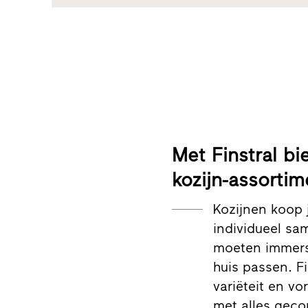
Met Finstral b
kozijn-assorti
Kozijnen koop j
individueel sam
moeten immers 
huis passen. Fi
variëteit en vo
met alles gec