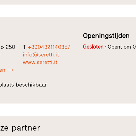
Openingstijden
mo 250
T
+3904321140857
Gesloten
Opent om 0
e
info@seretti.it
www.seretti.it
en
plaats beschikbaar
ze partner