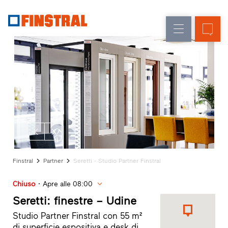
IT
Sostituzione
Finestre
Azienda
Realizzazioni
Nuova
Porte
Servizi
costruzione
d’ingresso
per
il
Pareti
progettista
Programma
vetrate
per
Partner
Finstral
Ricerca
Finstral
Partner
Seretti - Studio Partner Finstral
rivenditori
Collegamenti
Chiuso
Apre alle 08:00
rapidi
Seretti: finestre – Udine
Studio Partner Finstral con 55 m²
di superficie espositiva e desk di