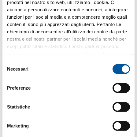
prodotti nel nostro sito web, utilizziamo i cookie. Ci
questo scopo. Tutti i dettagli sul trattamento dei dati
sono descritti nella presente
informativa privacy
.
aiutano a personalizzare contenuti e annunci, a integrare
funzioni per i social media e a comprendere meglio quali
Quale argomento Le interessa?
contenuti sono più apprezzati dagli utenti. Pertanto Le
chiediamo di acconsentire all’utilizzo dei cookie da parte
nostra e dei nostri partner per i social media nonché per
Finestre
scopi pubblicitari e statistici. I nostri partner possono
combinare queste informazioni con altri dati da Lei forniti
Porte d’ingresso
o raccolti nell’ambito del Suo utilizzo del sito web.
Selezione
Necessari
Pareti vetrate
del
consenso
Sostituzione
Preferenze
Nuova costruzione
Statistiche
Il Suo messaggio
Marketing