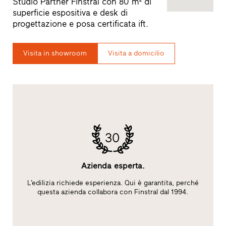
Studio Partner Finstral con 80 m² di
superficie espositiva e desk di
progettazione e posa certificata ift.
Visita in showroom
Visita a domicilio
30
Azienda esperta.
L’edilizia richiede esperienza. Qui è garantita, perché
S
ft
questa azienda collabora con Finstral dal 1994.
A