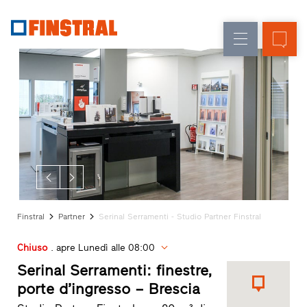
IT
Sostituzione
Finestre
Azienda
Realizzazioni
Nuova
Porte
Servizi
costruzione
d’ingresso
per
il
Pareti
progettista
Programma
vetrate
per
Partner
Finstral
Ricerca
Finstral
Partner
Serinal Serramenti - Studio Partner Finstral
rivenditori
Collegamenti
Chiuso
. apre Lunedì alle 08:00
rapidi
Serinal Serramenti: finestre,
porte d’ingresso – Brescia