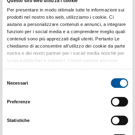
Questo sito web utilizza i cookie
Come utilizziamo i Suoi dati?
Per presentare in modo ottimale tutte le informazioni sui
Finstral utilizza i Suoi dati solo per elaborare la Sua
richiesta – e non per l’invio di eventuali materiali
prodotti nel nostro sito web, utilizziamo i cookie. Ci
pubblicitari non desiderati. Inoltriamo i Suoi dati al
aiutano a personalizzare contenuti e annunci, a integrare
rivenditore partner selezionato esclusivamente a
funzioni per i social media e a comprendere meglio quali
questo scopo. Tutti i dettagli sul trattamento dei dati
sono descritti nella presente
informativa privacy
.
contenuti sono più apprezzati dagli utenti. Pertanto Le
chiediamo di acconsentire all’utilizzo dei cookie da parte
Quale argomento Le interessa?
nostra e dei nostri partner per i social media nonché per
scopi pubblicitari e statistici. I nostri partner possono
combinare queste informazioni con altri dati da Lei forniti
Finestre
o raccolti nell’ambito del Suo utilizzo del sito web.
Selezione
Necessari
del
Porte d’ingresso
consenso
Pareti vetrate
Preferenze
Sostituzione
Statistiche
Nuova costruzione