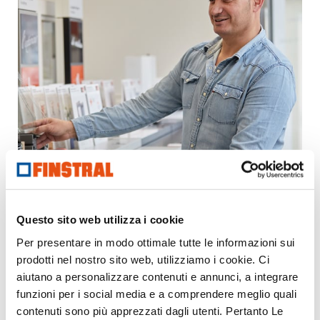
Sempre a Sua disposizione.
Renov Menuiserie 89
Questo sito web utilizza i cookie
T
0386968463
renovmenuiserie89@orange.fr
Per presentare in modo ottimale tutte le informazioni sui
prodotti nel nostro sito web, utilizziamo i cookie. Ci
aiutano a personalizzare contenuti e annunci, a integrare
funzioni per i social media e a comprendere meglio quali
Il Suo messaggio
contenuti sono più apprezzati dagli utenti. Pertanto Le