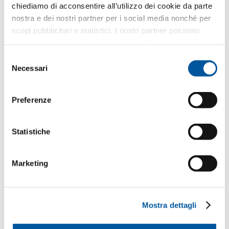
chiediamo di acconsentire all’utilizzo dei cookie da parte
nostra e dei nostri partner per i social media nonché per
scopi pubblicitari e statistici. I nostri partner possono
combinare queste informazioni con altri dati da Lei forniti
Scrivere un messaggio
o raccolti nell’ambito del Suo utilizzo del sito web.
Selezione
Necessari
del
consenso
Come utilizziamo i Suoi dati?
Preferenze
Finstral utilizza i Suoi dati solo per elaborare la Sua
richiesta – e non per l’invio di eventuali materiali
pubblicitari non desiderati. Inoltriamo i Suoi dati al
rivenditore partner selezionato esclusivamente a
Statistiche
questo scopo. Tutti i dettagli sul trattamento dei dati
sono descritti nella presente
informativa privacy
.
Marketing
Quale argomento Le interessa?
Finestre
Mostra dettagli
Porte d’ingresso