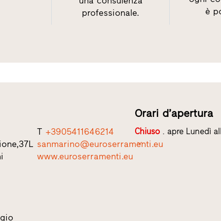
una consulenza
è po
professionale.
Orari d’apertura
T
+3905411646214
Chiuso
. apre Lunedì al
zione,37L
sanmarino@euroserramenti.eu
i
www.euroserramenti.eu
gio