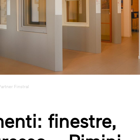
artner Finstral
nti: finestre,