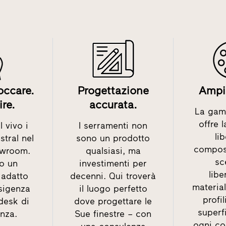
occare.
Progettazione
Ampia
ire.
accurata.
La gam
offre 
 vivo i
I serramenti non
li
stral nel
sono un prodotto
compos
owroom.
qualsiasi, ma
sc
o un
investimenti per
lib
adatto
decenni. Qui troverà
material
sigenza
il luogo perfetto
profil
 desk di
dove progettare le
superfi
nza.
Sue finestre – con
ogni c