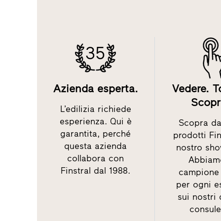
35
Azienda esperta.
Vedere. T
Scopr
L’edilizia richiede
esperienza. Qui è
Scopra dal
garantita, perché
prodotti Fin
questa azienda
nostro sh
collabora con
Abbiam
Finstral dal 1988.
campione 
per ogni e
sui nostri
consule