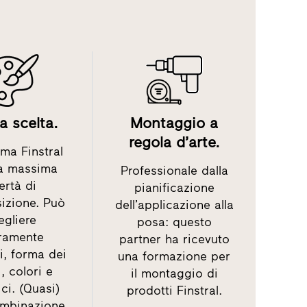
 scelta.
Montaggio a
regola d’arte.
ma Finstral
la massima
Professionale dalla
bertà di
pianificazione
izione. Può
dell’applicazione alla
egliere
posa: questo
eramente
partner ha ricevuto
i, forma dei
una formazione per
i, colori e
il montaggio di
ci. (Quasi)
prodotti Finstral.
ombinazione