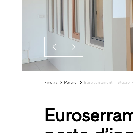
Finstral
Partner
Euroserramenti - Studio P
Euroserrame