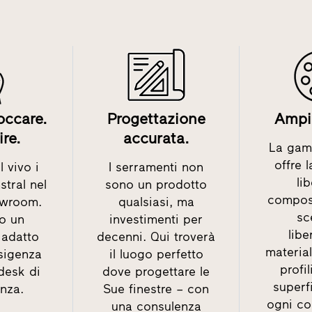
occare.
Progettazione
Ampia
ire.
accurata.
La gam
offre 
 vivo i
I serramenti non
li
stral nel
sono un prodotto
compos
owroom.
qualsiasi, ma
sc
o un
investimenti per
lib
adatto
decenni. Qui troverà
material
sigenza
il luogo perfetto
profil
 desk di
dove progettare le
superfi
nza.
Sue finestre – con
ogni c
una consulenza