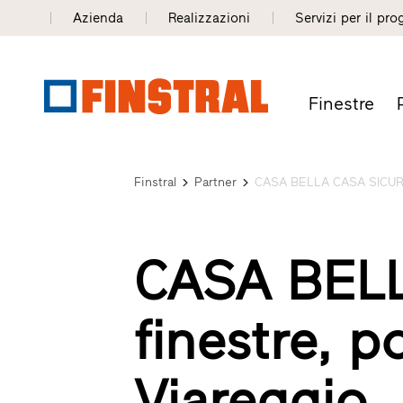
Azienda
Realizzazioni
Servizi per il pro
Finestre
Finstral
Partner
CASA BELLA CASA SICURA 
CASA BEL
finestre, p
Viareggio