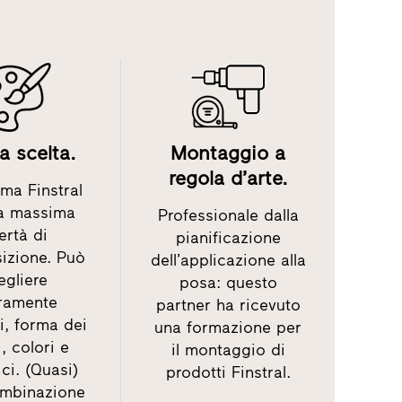
 scelta.
Montaggio a
regola d’arte.
ma Finstral
la massima
Professionale dalla
bertà di
pianificazione
izione. Può
dell’applicazione alla
egliere
posa: questo
eramente
partner ha ricevuto
i, forma dei
una formazione per
i, colori e
il montaggio di
ci. (Quasi)
prodotti Finstral.
ombinazione