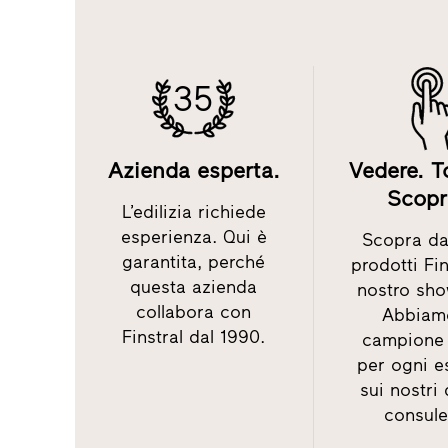
35
Azienda esperta.
Vedere. T
Scopr
L’edilizia richiede
esperienza. Qui è
Scopra dal
garantita, perché
prodotti Fin
questa azienda
nostro sh
collabora con
Abbiam
Finstral dal 1990.
campione 
per ogni e
sui nostri
consule