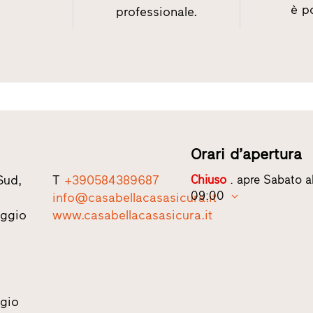
è po
professionale.
Orari d’apertura
Sud,
T
+390584389687
Chiuso
. apre Sabato al
09:00
info@casabellacasasicura.it
eggio
www.casabellacasasicura.it
gio