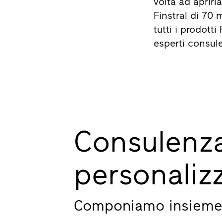
volta ad aprirl
Finstral di 70 
tutti i prodott
esperti consule
Consulenza
personaliz
Componiamo insieme i