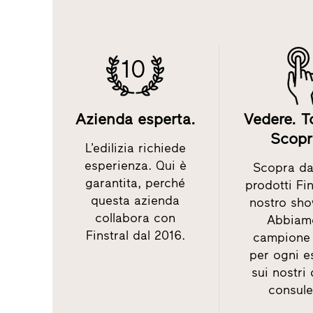
10
Azienda esperta.
Vedere. T
Scopr
L’edilizia richiede
esperienza. Qui è
Scopra dal
garantita, perché
prodotti Fin
questa azienda
nostro sh
collabora con
Abbiam
Finstral dal 2016.
campione 
per ogni e
sui nostri
consule