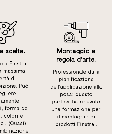
 scelta.
Montaggio a
regola d’arte.
ma Finstral
la massima
Professionale dalla
bertà di
pianificazione
izione. Può
dell’applicazione alla
egliere
posa: questo
eramente
partner ha ricevuto
i, forma dei
una formazione per
i, colori e
il montaggio di
ci. (Quasi)
prodotti Finstral.
ombinazione