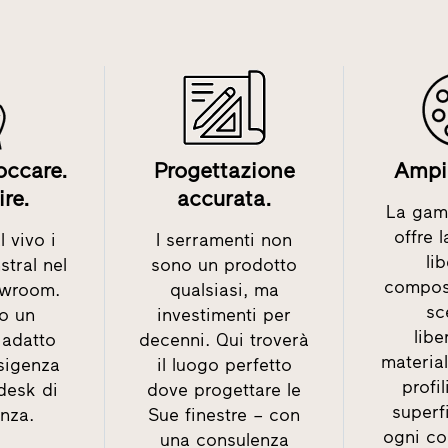
occare.
Progettazione
Ampia
ire.
accurata.
La gam
offre 
 vivo i
I serramenti non
li
stral nel
sono un prodotto
compos
owroom.
qualsiasi, ma
sc
o un
investimenti per
lib
adatto
decenni. Qui troverà
material
sigenza
il luogo perfetto
profil
 desk di
dove progettare le
superfi
nza.
Sue finestre – con
ogni c
una consulenza