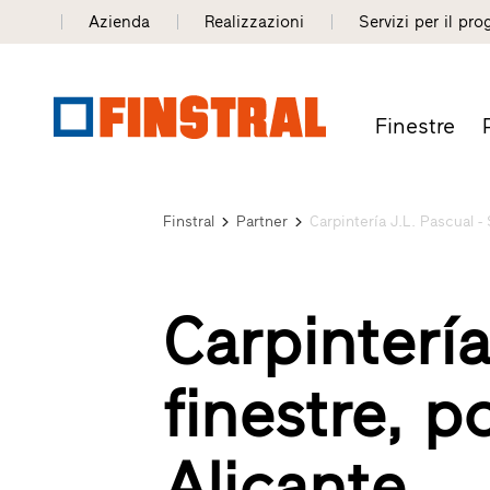
Azienda
Realizzazioni
Servizi per il pro
Finestre
Finstral
Partner
Carpintería J.L. Pascual -
Carpintería
finestre, p
Alicante