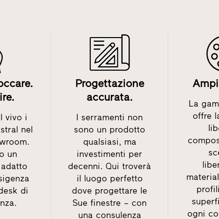
occare.
Progettazione
Ampia
ire.
accurata.
La gam
offre 
 vivo i
I serramenti non
li
stral nel
sono un prodotto
compos
owroom.
qualsiasi, ma
sc
o un
investimenti per
lib
adatto
decenni. Qui troverà
material
sigenza
il luogo perfetto
profil
 desk di
dove progettare le
superfi
nza.
Sue finestre – con
ogni c
una consulenza