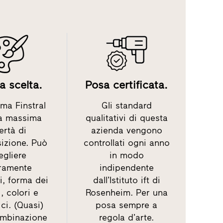
 scelta.
Posa certificata.
ma Finstral
Gli standard
la massima
qualitativi di questa
bertà di
azienda vengono
izione. Può
controllati ogni anno
egliere
in modo
eramente
indipendente
i, forma dei
dall’Istituto ift di
i, colori e
Rosenheim. Per una
ci. (Quasi)
posa sempre a
ombinazione
regola d’arte.