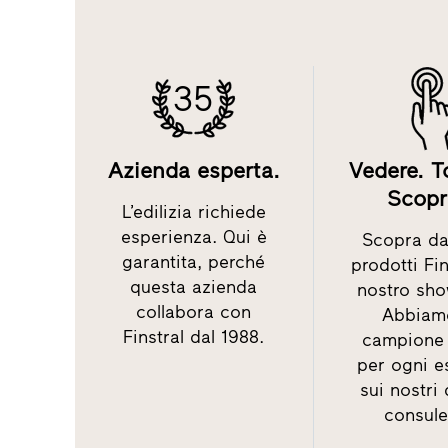
35
Azienda esperta.
Vedere. T
Scopr
L’edilizia richiede
esperienza. Qui è
Scopra dal
garantita, perché
prodotti Fin
questa azienda
nostro sh
collabora con
Abbiam
Finstral dal 1988.
campione 
per ogni e
sui nostri
consule