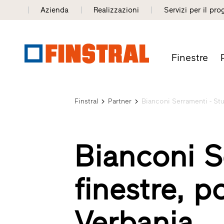
Azienda
Realizzazioni
Servizi per il pro
Finestre
Finstral
Partner
Bianconi Serramenti - Stu
Bianconi S
finestre, p
Verbania