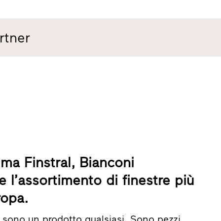
rtner
ma Finstral, Bianconi
e l’assortimento di finestre più
ropa.
n sono un prodotto qualsiasi. Sono pezzi