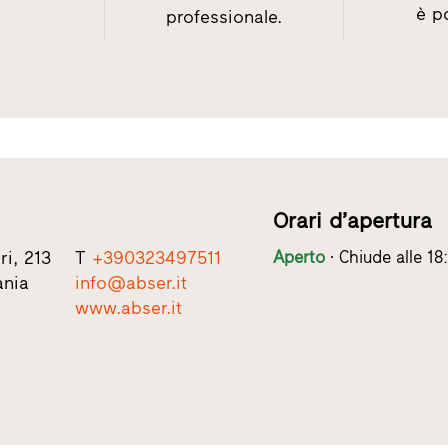
è po
professionale.
Orari d’apertura
ri, 213
T
+390323497511
Aperto
Chiude alle 18
ania
info@abser.it
www.abser.it