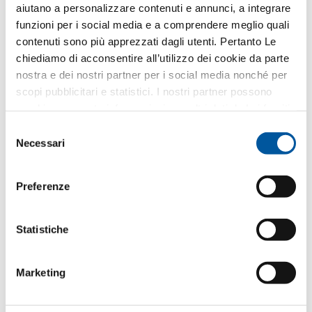
aiutano a personalizzare contenuti e annunci, a integrare
T
+393356420346
funzioni per i social media e a comprendere meglio quali
valdifassa@finstral.com
contenuti sono più apprezzati dagli utenti. Pertanto Le
chiediamo di acconsentire all’utilizzo dei cookie da parte
nostra e dei nostri partner per i social media nonché per
Il Suo messaggio
scopi pubblicitari e statistici. I nostri partner possono
combinare queste informazioni con altri dati da Lei forniti
o raccolti nell’ambito del Suo utilizzo del sito web.
Selezione
Necessari
del
consenso
Scrivere un messaggio
Preferenze
Come utilizziamo i Suoi dati?
Statistiche
Finstral utilizza i Suoi dati solo per elaborare la Sua
richiesta – e non per l’invio di eventuali materiali
pubblicitari non desiderati. Inoltriamo i Suoi dati al
Marketing
rivenditore partner selezionato esclusivamente a
questo scopo. Tutti i dettagli sul trattamento dei dati
sono descritti nella presente
informativa privacy
.