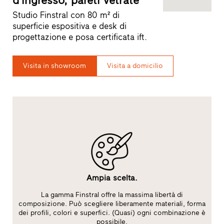
d’ingresso, pareti vetrate
Studio Finstral con 80 m² di
superficie espositiva e desk di
progettazione e posa certificata ift.
Visita in showroom
Visita a domicilio
Ampia scelta.
La gamma Finstral offre la massima libertà di
ft
composizione. Può scegliere liberamente materiali, forma
co
dei profili, colori e superfici. (Quasi) ogni combinazione è
possibile.