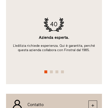
40
Azienda esperta.
L’edilizia richiede esperienza. Qui è garantita, perché
S
l
questa azienda collabora con Finstral dal 1985.
A
Contatto