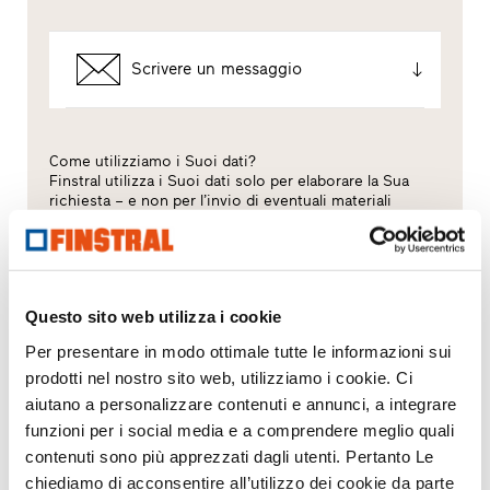
Scrivere un messaggio
Come utilizziamo i Suoi dati?
Finstral utilizza i Suoi dati solo per elaborare la Sua
richiesta – e non per l’invio di eventuali materiali
pubblicitari non desiderati. Inoltriamo i Suoi dati al
rivenditore partner selezionato esclusivamente a
questo scopo. Tutti i dettagli sul trattamento dei dati
sono descritti nella presente
informativa privacy
.
Questo sito web utilizza i cookie
Quale argomento Le interessa?
Per presentare in modo ottimale tutte le informazioni sui
prodotti nel nostro sito web, utilizziamo i cookie. Ci
Finestre
aiutano a personalizzare contenuti e annunci, a integrare
funzioni per i social media e a comprendere meglio quali
Porte d’ingresso
contenuti sono più apprezzati dagli utenti. Pertanto Le
chiediamo di acconsentire all’utilizzo dei cookie da parte