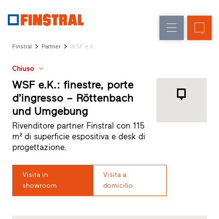
IT
Sostituzione
Finestre
Azienda
Realizzazioni
Finstral
Partner
WSF e.K.
Nuova
Porte
Servizi
costruzione
d’ingresso
Chiuso
per
il
WSF e.K.: finestre, porte
Pareti
progettista
d’ingresso – Röttenbach
Programma
vetrate
und Umgebung
per
Partner
Rivenditore partner Finstral con 115
Finstral
m² di superficie espositiva e desk di
Ricerca
progettazione.
rivenditori
Collegamenti
Visita in
Visita a
rapidi
showroom
domicilio