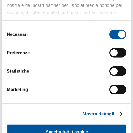
Pareti vetrate
nostra e dei nostri partner per i social media nonché per
scopi pubblicitari e statistici. I nostri partner possono
Sostituzione
combinare queste informazioni con altri dati da Lei forniti
o raccolti nell’ambito del Suo utilizzo del sito web.
Selezione
Nuova costruzione
Necessari
del
consenso
Preferenze
Il Suo messaggio
Statistiche
Marketing
Mostra dettagli
I Suoi dati personali
Accetta tutti i cookie