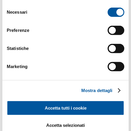
o raccolti nell’ambito del Suo utilizzo del sito web.
Selezione
Il Suo messaggio
Necessari
del
consenso
Preferenze
Statistiche
Marketing
I Suoi dati personali
*Campi obbligatori
Mostra dettagli
Sig.
Sig.ra
Accetta tutti i cookie
Nome*
Accetta selezionati