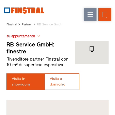
IT
Sostituzione
Finestre
Azienda
Realizzazioni
Finstral
Partner
RB Service GmbH
Nuova
Porte
Servizi
costruzione
d’ingresso
su appuntamento
per
il
RB Service GmbH:
Pareti
progettista
finestre
Programma
vetrate
Rivenditore partner Finstral con
per
10 m² di superficie espositiva.
Partner
Finstral
Ricerca
Visita in
Visita a
rivenditori
showroom
domicilio
Collegamenti
rapidi