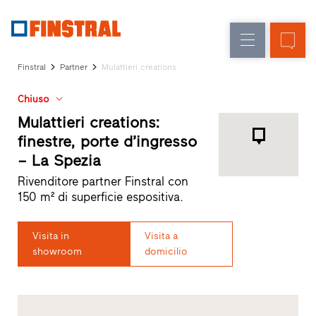
IT
Sostituzione
Finestre
Azienda
Realizzazioni
Finstral
Partner
Mulattieri creations
Nuova
Porte
Servizi
costruzione
d’ingresso
Chiuso
per
il
Mulattieri creations:
Pareti
progettista
finestre, porte d’ingresso
Programma
vetrate
– La Spezia
per
Partner
Rivenditore partner Finstral con
Finstral
150 m² di superficie espositiva.
Ricerca
rivenditori
Visita in
Visita a
Collegamenti
showroom
domicilio
rapidi