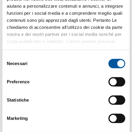
sono descritti nella presente
informativa privacy
.
aiutano a personalizzare contenuti e annunci, a integrare
funzioni per i social media e a comprendere meglio quali
Quale argomento Le interessa?
contenuti sono più apprezzati dagli utenti. Pertanto Le
chiediamo di acconsentire all’utilizzo dei cookie da parte
Finestre
nostra e dei nostri partner per i social media nonché per
scopi pubblicitari e statistici. I nostri partner possono
Porte d’ingresso
combinare queste informazioni con altri dati da Lei forniti
o raccolti nell’ambito del Suo utilizzo del sito web.
Selezione
Pareti vetrate
Necessari
del
consenso
Sostituzione
Preferenze
Nuova costruzione
Statistiche
Il Suo messaggio
Marketing