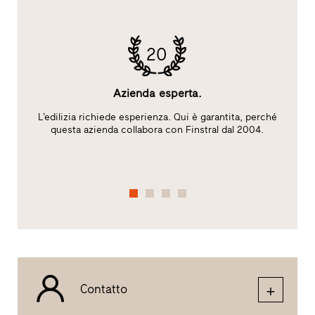
20
Azienda esperta.
L’edilizia richiede esperienza. Qui è garantita, perché
S
l
questa azienda collabora con Finstral dal 2004.
A
Contatto