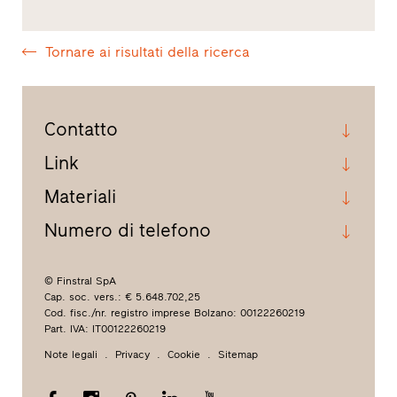
Tornare ai risultati della ricerca
Contatto
Link
Materiali
Numero di telefono
© Finstral SpA
Cap. soc. vers.: € 5.648.702,25
Cod. fisc./nr. registro imprese Bolzano: 00122260219
Part. IVA: IT00122260219
Note legali
Privacy
Cookie
Sitemap