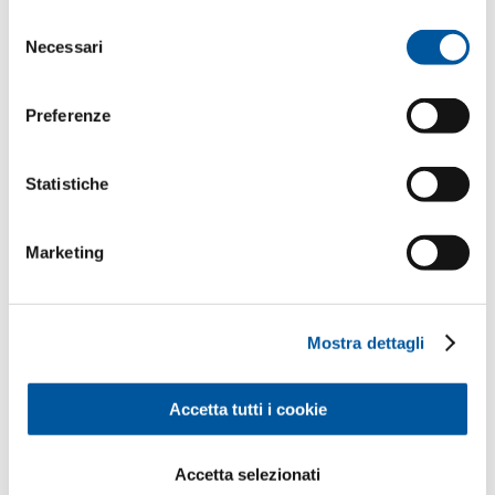
o raccolti nell’ambito del Suo utilizzo del sito web.
Selezione
Necessari
del
consenso
Preferenze
Statistiche
Marketing
Mostra dettagli
Possiamo metterLa in contatto
Accetta tutti i cookie
con uno dei nostri rivenditori
partner?
Accetta selezionati
Ci comunichi le Sue esigenze, troveremo il