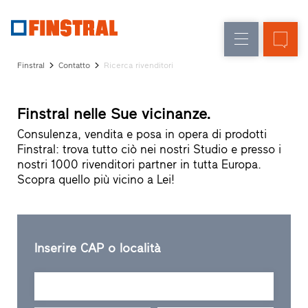
IT
Sostituzione
Finestre
Azienda
Realizzazioni
Finstral
Contatto
Ricerca rivenditori
Nuova
Porte
Servizi
costruzione
d’ingresso
per
Finstral nelle Sue vicinanze.
il
Pareti
progettista
Consulenza, vendita e posa in opera di prodotti
Programma
Finstral: trova tutto ciò nei nostri Studio e presso i
vetrate
per
nostri 1000 rivenditori partner in tutta Europa.
Partner
Scopra quello più vicino a Lei!
Finstral
Ricerca
rivenditori
Collegamenti
Inserire CAP o località
rapidi