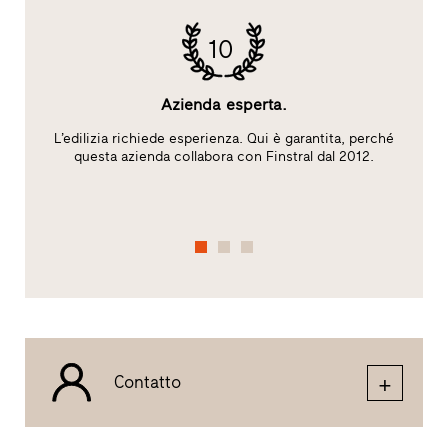
10
Azienda esperta.
L’edilizia richiede esperienza. Qui è garantita, perché
l
questa azienda collabora con Finstral dal 2012.
c
de
Contatto