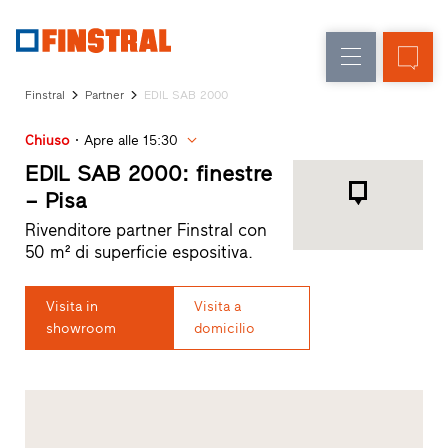
IT
Sostituzione
Finestre
Azienda
Realizzazioni
Finstral
Partner
EDIL SAB 2000
Nuova
Porte
Servizi
costruzione
d’ingresso
Chiuso
Apre alle 15:30
per
il
EDIL SAB 2000: finestre
Pareti
progettista
– Pisa
Programma
vetrate
Rivenditore partner Finstral con
per
50 m² di superficie espositiva.
Partner
Finstral
Ricerca
Visita in
Visita a
rivenditori
showroom
domicilio
Collegamenti
rapidi