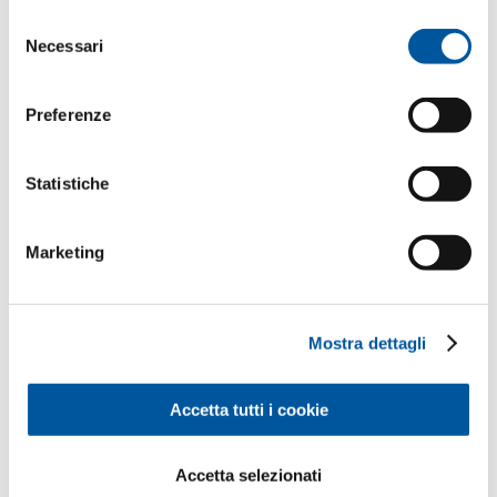
o raccolti nell’ambito del Suo utilizzo del sito web.
Selezione
Il Suo messaggio
Necessari
del
consenso
Preferenze
Statistiche
Marketing
I Suoi dati personali
*Campi obbligatori
Mostra dettagli
Sig.
Sig.ra
Accetta tutti i cookie
Nome*
Accetta selezionati