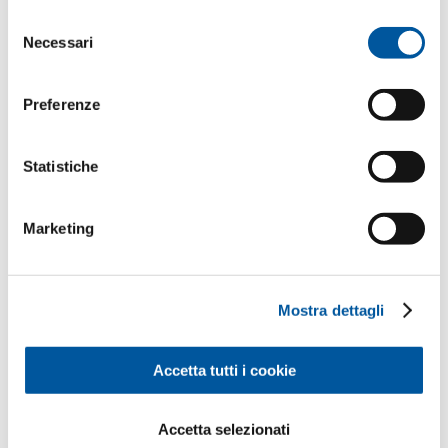
o raccolti nell’ambito del Suo utilizzo del sito web.
Selezione
Necessari
del
consenso
Preferenze
Statistiche
Marketing
Mostra dettagli
Possiamo metterLa in contatto
Accetta tutti i cookie
con uno dei nostri rivenditori
partner?
Accetta selezionati
Ci comunichi le Sue esigenze, troveremo il