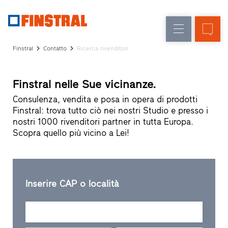
IT
Sostituzione
Finestre
Azienda
Realizzazioni
Finstral
Contatto
Ricerca rivenditori
Nuova
Porte
Servizi
costruzione
d’ingresso
per
Finstral nelle Sue vicinanze.
il
Pareti
progettista
Consulenza, vendita e posa in opera di prodotti
Programma
Finstral: trova tutto ciò nei nostri Studio e presso i
vetrate
per
nostri 1000 rivenditori partner in tutta Europa.
Partner
Scopra quello più vicino a Lei!
Finstral
Ricerca
rivenditori
Collegamenti
Inserire CAP o località
rapidi