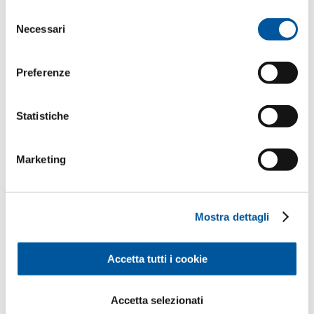
o raccolti nell’ambito del Suo utilizzo del sito web.
Selezione
Il Suo messaggio
Necessari
del
consenso
Preferenze
Statistiche
Marketing
I Suoi dati personali
*Campi obbligatori
Mostra dettagli
Sig.
Sig.ra
Accetta tutti i cookie
Nome*
Accetta selezionati