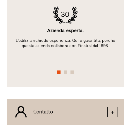
30
Azienda esperta.
L’edilizia richiede esperienza. Qui è garantita, perché
l
questa azienda collabora con Finstral dal 1993.
c
de
Contatto