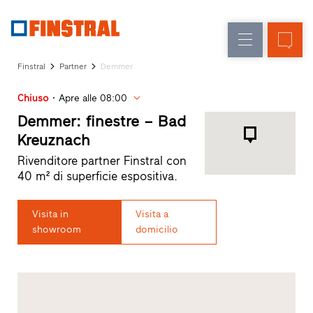
IT
Sostituzione
Finestre
Azienda
Realizzazioni
Finstral
Partner
Demmer
Nuova
Porte
Servizi
costruzione
d’ingresso
Chiuso
Apre alle 08:00
per
il
Demmer: finestre – Bad
Pareti
progettista
Kreuznach
Programma
vetrate
Rivenditore partner Finstral con
per
40 m² di superficie espositiva.
Partner
Finstral
Ricerca
Visita in
Visita a
rivenditori
showroom
domicilio
Collegamenti
rapidi