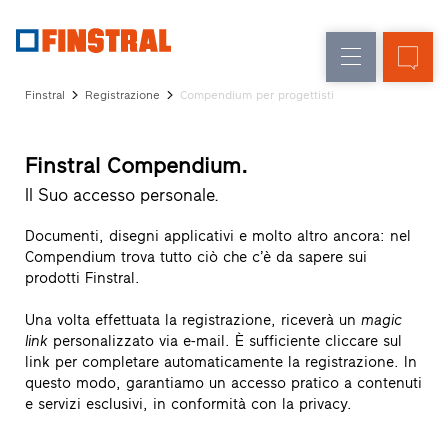
IT
Sostituzione
Finestre
Azienda
Realizzazioni
Finstral
Registrazione
Compendium per progettisti
Nuova
Porte
Servizi
costruzione
d’ingresso
per
Finstral Compendium.
il
Pareti
progettista
Il Suo accesso personale.
Programma
vetrate
per
Documenti, disegni applicativi e molto altro ancora: nel
Partner
Compendium trova tutto ciò che c’è da sapere sui
Finstral
prodotti Finstral.
Ricerca
Una volta effettuata la registrazione, riceverà un
magic
rivenditori
link
personalizzato via e-mail. È sufficiente cliccare sul
Collegamenti
link per completare automaticamente la registrazione. In
rapidi
questo modo, garantiamo un accesso pratico a contenuti
e servizi esclusivi, in conformità con la privacy.