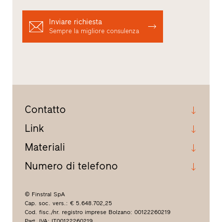
Inviare richiesta
Sempre la migliore consulenza
Contatto
Link
Materiali
Numero di telefono
© Finstral SpA
Cap. soc. vers.: € 5.648.702,25
Cod. fisc./nr. registro imprese Bolzano: 00122260219
Part. IVA: IT00122260219