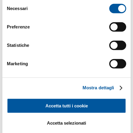
o raccolti nell’ambito del Suo utilizzo del sito web.
Selezione
CAP*
Località*
Necessari
del
consenso
Preferenze
Paese*
Prego selezionare
Statistiche
Marketing
Elaborazione dati in Finstral
(informativa privacy)
Mostra dettagli
Consenso al trattamento dei dati*
Dichiara di aver letto l’informativa privacy e di
essere maggiorenne o di avere almeno 16 anni e
Accetta tutti i cookie
presta il consenso all’inserimento di tali dati
negli archivi della società e al trattamento degli
stessi per le finalità connesse all’esecuzione dei
Accetta selezionati
servizi richiesti