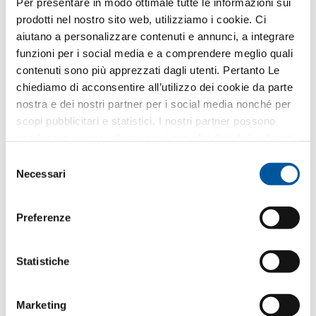
Per presentare in modo ottimale tutte le informazioni sui
Richiedere voci di capitolato
prodotti nel nostro sito web, utilizziamo i cookie. Ci
Richiedere campioni di prodotto
aiutano a personalizzare contenuti e annunci, a integrare
Richiedere dati CAD
funzioni per i social media e a comprendere meglio quali
contenuti sono più apprezzati dagli utenti. Pertanto Le
chiediamo di acconsentire all’utilizzo dei cookie da parte
FIN-Slide Nova-line Plus 170
nostra e dei nostri partner per i social media nonché per
alluminio-alluminio
scopi pubblicitari e statistici. I nostri partner possono
combinare queste informazioni con altri dati da Lei forniti
Scaricare scheda tecnica di prodotto
o raccolti nell’ambito del Suo utilizzo del sito web.
Selezione
Richiedere voci di capitolato
Necessari
del
Richiedere campioni di prodotto
consenso
Richiedere dati CAD
Preferenze
Statistiche
Le piace questo progetto?
Marketing