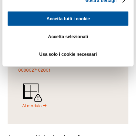
Mostra dettagli
Accetta tutti i cookie
Contatto
A domicilio
Panoramica
Accetta selezionati
Usa solo i cookie necessari
0080027102001
Al modulo