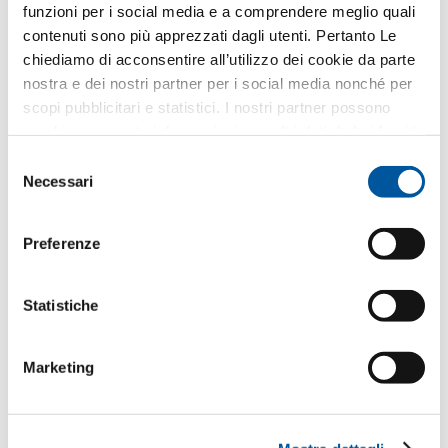
FIN-Window Nova-line C 90+8
funzioni per i social media e a comprendere meglio quali
alluminio-PVC
contenuti sono più apprezzati dagli utenti. Pertanto Le
chiediamo di acconsentire all’utilizzo dei cookie da parte
Scaricare scheda tecnica di prodotto
nostra e dei nostri partner per i social media nonché per
Richiedere voci di capitolato
scopi pubblicitari e statistici. I nostri partner possono
Richiedere campioni di prodotto
combinare queste informazioni con altri dati da Lei forniti
Richiedere dati CAD
o raccolti nell’ambito del Suo utilizzo del sito web.
Selezione
Necessari
del
consenso
Preferenze
Le piace questo progetto?
Statistiche
Richiesta.
Consulenza.
Materiale.
Marketing
Preventivo
Showroom
Panoramica