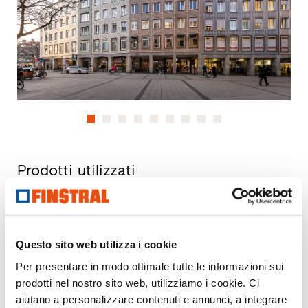
Prodotti utilizzati
U
- Coefficiente di trasmittanza termica della finestra
w
R
- Proprietà di isolamento acustico della finestra
w
Questo sito web utilizza i cookie
npd
- no performance determined (prestazione non
determinata)
Per presentare in modo ottimale tutte le informazioni sui
prodotti nel nostro sito web, utilizziamo i cookie. Ci
aiutano a personalizzare contenuti e annunci, a integrare