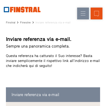
IT
Sostituzione
Finestre
Azienda
Realizzazioni
Finstral
Finestre
Inviare referenza via e-mail
Nuova
Porte
Servizi
costruzione
d’ingresso
per
Inviare referenza via e-mail.
il
Pareti
progettista
Sempre una panoramica completa.
Programma
vetrate
per
Questa referenza ha catturato il Suo interesse? Basta
Partner
inviare semplicemente il rispettivo link all’indirizzo e-mail
Finstral
che indicherà qui di seguito!
Ricerca
rivenditori
Collegamenti
rapidi
Inviare referenza via e-mail