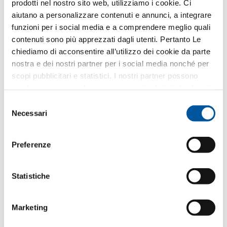
prodotti nel nostro sito web, utilizziamo i cookie. Ci
le finalità connesse all’esecuzione dei servizi
aiutano a personalizzare contenuti e annunci, a integrare
richiesti
funzioni per i social media e a comprendere meglio quali
Ricezione di comunicazioni commerciali
contenuti sono più apprezzati dagli utenti. Pertanto Le
da Finstral SpA
chiediamo di acconsentire all’utilizzo dei cookie da parte
Presta il consenso per l’inserimento dei propri dati
nostra e dei nostri partner per i social media nonché per
personali negli archivi della società al fine di
scopi pubblicitari e statistici. I nostri partner possono
ricevere comunicazioni commerciali e/o
combinare queste informazioni con altri dati da Lei forniti
pubblicitarie da Finstral SpA su propri prodotti o
o raccolti nell’ambito del Suo utilizzo del sito web.
Selezione
servizi tramite newsletter o con altre
Necessari
del
comunicazioni commerciali
consenso
Comunicazioni dei dati a partner Finstral
Preferenze
per finalità di marketing
Presta il consenso per la comunicazione dei propri
dati personali ai rivenditori partner di Finstral, al fine
Statistiche
di ricevere da questi ultimi comunicazioni
commerciali e/o pubblicitarie sui prodotti o servizi
Finstral tramite newsletter, comunicazioni
Marketing
whatsapp o con altre comunicazioni commerciali