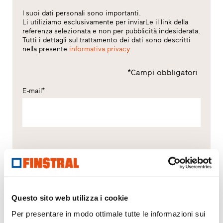
I suoi dati personali sono importanti.
Li utiliziamo esclusivamente per inviarLe il link della
referenza selezionata e non per pubblicità indesiderata.
Tutti i dettagli sul trattamento dei dati sono descritti
nella presente
informativa privacy
.
*Campi obbligatori
E-mail*
Elaborazione dati in Finstral
(informativa privacy)
Consenso al trattamento dei dati*
Dichiara di aver letto l’informativa privacy e di
essere maggiorenne o di avere almeno 16 anni e
Questo sito web utilizza i cookie
presta il consenso all’inserimento di tali dati negli
Per presentare in modo ottimale tutte le informazioni sui
archivi della società e al trattamento degli stessi per