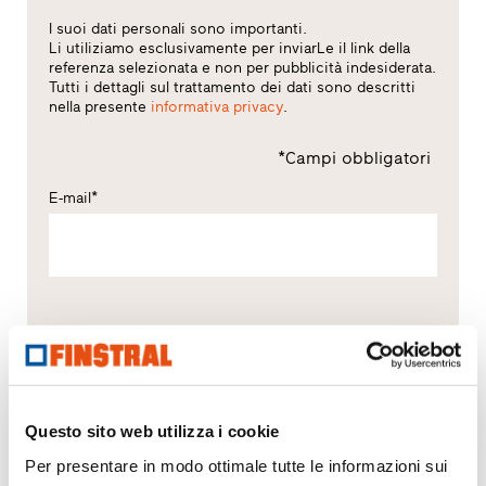
I suoi dati personali sono importanti.
Li utiliziamo esclusivamente per inviarLe il link della
referenza selezionata e non per pubblicità indesiderata.
Tutti i dettagli sul trattamento dei dati sono descritti
nella presente
informativa privacy
.
*Campi obbligatori
E-mail*
Elaborazione dati in Finstral
(informativa privacy)
Consenso al trattamento dei dati*
Dichiara di aver letto l’informativa privacy e di
essere maggiorenne o di avere almeno 16 anni e
Questo sito web utilizza i cookie
presta il consenso all’inserimento di tali dati negli
Per presentare in modo ottimale tutte le informazioni sui
archivi della società e al trattamento degli stessi per