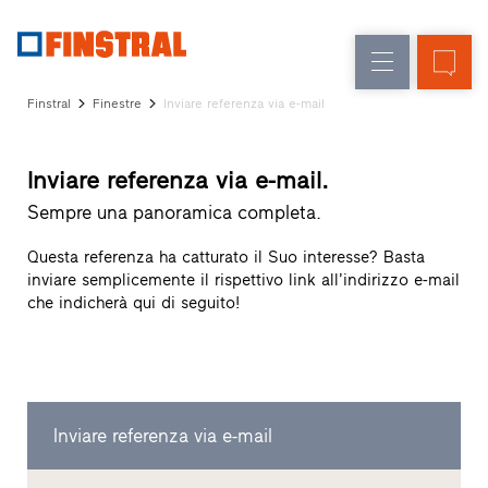
IT
Sostituzione
Finestre
Azienda
Realizzazioni
Finstral
Finestre
Inviare referenza via e-mail
Nuova
Porte
Servizi
costruzione
d’ingresso
per
Inviare referenza via e-mail.
il
Pareti
progettista
Sempre una panoramica completa.
Programma
vetrate
per
Questa referenza ha catturato il Suo interesse? Basta
Partner
inviare semplicemente il rispettivo link all’indirizzo e-mail
Finstral
che indicherà qui di seguito!
Ricerca
rivenditori
Collegamenti
rapidi
Inviare referenza via e-mail