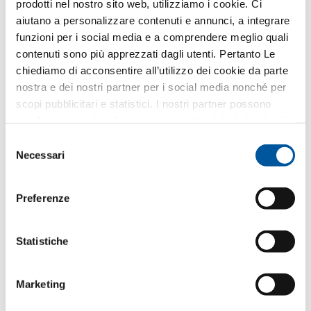
prodotti nel nostro sito web, utilizziamo i cookie. Ci
le finalità connesse all’esecuzione dei servizi
aiutano a personalizzare contenuti e annunci, a integrare
richiesti
funzioni per i social media e a comprendere meglio quali
Ricezione di comunicazioni commerciali
contenuti sono più apprezzati dagli utenti. Pertanto Le
da Finstral SpA
chiediamo di acconsentire all’utilizzo dei cookie da parte
Presta il consenso per l’inserimento dei propri dati
nostra e dei nostri partner per i social media nonché per
personali negli archivi della società al fine di
scopi pubblicitari e statistici. I nostri partner possono
ricevere comunicazioni commerciali e/o
combinare queste informazioni con altri dati da Lei forniti
pubblicitarie da Finstral SpA su propri prodotti o
o raccolti nell’ambito del Suo utilizzo del sito web.
Selezione
servizi tramite newsletter o con altre
Necessari
del
comunicazioni commerciali
consenso
Comunicazioni dei dati a partner Finstral
Preferenze
per finalità di marketing
Presta il consenso per la comunicazione dei propri
dati personali ai rivenditori partner di Finstral, al fine
Statistiche
di ricevere da questi ultimi comunicazioni
commerciali e/o pubblicitarie sui prodotti o servizi
Finstral tramite newsletter, comunicazioni
Marketing
whatsapp o con altre comunicazioni commerciali