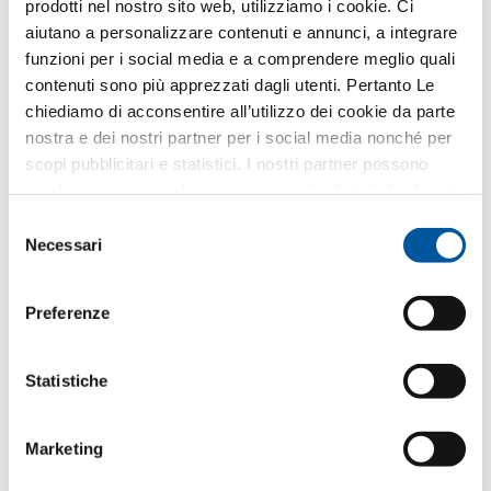
prodotti nel nostro sito web, utilizziamo i cookie. Ci
le finalità connesse all’esecuzione dei servizi
aiutano a personalizzare contenuti e annunci, a integrare
richiesti
funzioni per i social media e a comprendere meglio quali
Ricezione di comunicazioni commerciali
contenuti sono più apprezzati dagli utenti. Pertanto Le
da Finstral SpA
chiediamo di acconsentire all’utilizzo dei cookie da parte
Presta il consenso per l’inserimento dei propri dati
nostra e dei nostri partner per i social media nonché per
personali negli archivi della società al fine di
scopi pubblicitari e statistici. I nostri partner possono
ricevere comunicazioni commerciali e/o
combinare queste informazioni con altri dati da Lei forniti
pubblicitarie da Finstral SpA su propri prodotti o
o raccolti nell’ambito del Suo utilizzo del sito web.
Selezione
servizi tramite newsletter o con altre
Necessari
del
comunicazioni commerciali
consenso
Comunicazioni dei dati a partner Finstral
Preferenze
per finalità di marketing
Presta il consenso per la comunicazione dei propri
dati personali ai rivenditori partner di Finstral, al fine
Statistiche
di ricevere da questi ultimi comunicazioni
commerciali e/o pubblicitarie sui prodotti o servizi
Finstral tramite newsletter, comunicazioni
Marketing
whatsapp o con altre comunicazioni commerciali