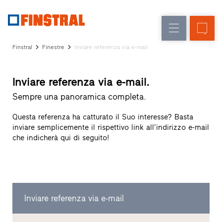
IT
Sostituzione
Finestre
Azienda
Realizzazioni
Finstral
Finestre
Inviare referenza via e-mail
Nuova
Porte
Servizi
costruzione
d’ingresso
per
Inviare referenza via e-mail.
il
Pareti
progettista
Sempre una panoramica completa.
Programma
vetrate
per
Questa referenza ha catturato il Suo interesse? Basta
Partner
inviare semplicemente il rispettivo link all’indirizzo e-mail
Finstral
che indicherà qui di seguito!
Ricerca
rivenditori
Collegamenti
rapidi
Inviare referenza via e-mail