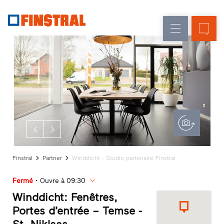
F
Rénovation
Fenêtres
L’entreprise
Références
Construction
Portes
Service
neuve
d'entrée
architectes
Programme
Parois
partenaires
Recherche
vitrées
de
distributeurs
Accès
rapides
Finstral
Partner
Winddicht - Studio partenaire Finstral
Fermé
Ouvre à 09:30
Winddicht: Fenêtres,
Portes d’entrée – Temse -