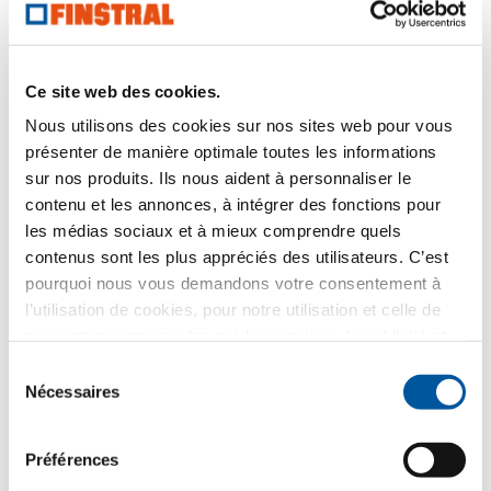
Comment utilisons-nous vos données ?
Ce site web des cookies.
Finstral utilise vos informations uniquement pour
répondre à votre demande et non pour l’envoi de
Nous utilisons des cookies sur nos sites web pour vous
matériel publicitaire non demandé. Nous
présenter de manière optimale toutes les informations
communiquons vos données au distributeur partenaire
sélectionné dans ce but uniquement. Tous les détails
sur nos produits. Ils nous aident à personnaliser le
sur le traitement des données sont décrits dans la
contenu et les annonces, à intégrer des fonctions pour
présente
information sur politique de confidentialité
.
les médias sociaux et à mieux comprendre quels
contenus sont les plus appréciés des utilisateurs. C’est
Quel thème vous intéresse le plus ?
pourquoi nous vous demandons votre consentement à
l’utilisation de cookies, pour notre utilisation et celle de
Fenêtres
nos partenaires pour les médias sociaux, la publicité et
l’analyse statistique. Nos partenaires peuvent combiner
Sélection
Portes d’entrée
ces informations avec d’autres données que vous leur
Nécessaires
du
avez fournies ou qu’ils ont collectées dans le cadre de
consentement
Parois vitrées
votre utilisation des services web. Merci.
Préférences
Rénovation