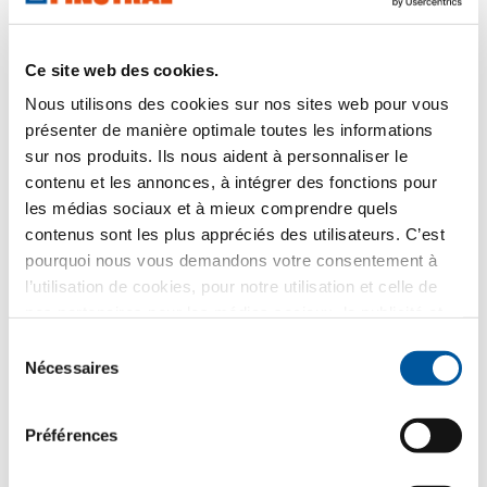
Comment utilisons-nous vos données ?
Finstral utilise vos informations uniquement pour
Ce site web des cookies.
répondre à votre demande et non pour l’envoi de
matériel publicitaire non demandé. Nous
Nous utilisons des cookies sur nos sites web pour vous
communiquons vos données au distributeur partenaire
sélectionné dans ce but uniquement. Tous les détails
présenter de manière optimale toutes les informations
sur le traitement des données sont décrits dans la
sur nos produits. Ils nous aident à personnaliser le
présente
information sur politique de confidentialité
.
contenu et les annonces, à intégrer des fonctions pour
les médias sociaux et à mieux comprendre quels
Quel thème vous intéresse le plus ?
contenus sont les plus appréciés des utilisateurs. C’est
pourquoi nous vous demandons votre consentement à
Fenêtres
l’utilisation de cookies, pour notre utilisation et celle de
nos partenaires pour les médias sociaux, la publicité et
Portes d’entrée
l’analyse statistique. Nos partenaires peuvent combiner
Sélection
ces informations avec d’autres données que vous leur
Nécessaires
du
Parois vitrées
avez fournies ou qu’ils ont collectées dans le cadre de
consentement
votre utilisation des services web. Merci.
Préférences
Rénovation