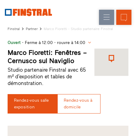
F
Rénovation
Fenêtres
L’entreprise
Références
Finstral
Partner
Marco Fioretti - Studio partenaire Finstral
Construction
Portes
Service
neuve
d'entrée
Ouvert
Ferme à 12:00
rouvre à 14:00
architectes
Programme
Marco Fioretti: Fenêtres –
Parois
partenaires
Cernusco sul Naviglio
Recherche
vitrées
Studio partenaire Finstral avec 65
de
m² d’exposition et tables de
distributeurs
démonstration.
Accès
rapides
Rendez-vous salle
Rendez-vous à
exposition
domicile