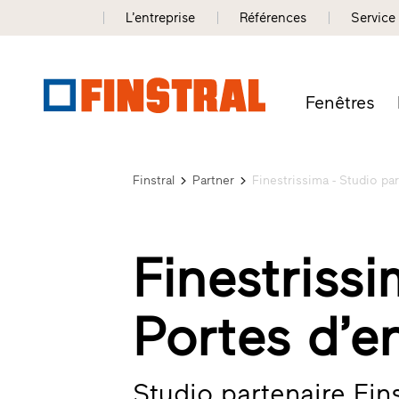
L’entreprise
Références
Service
Fenêtres
Finstral
Partner
Finestrissima - Studio par
Finestrissi
Portes d’e
Studio partenaire Fin