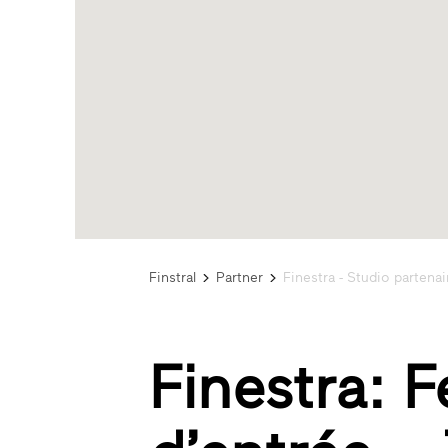
Finstral
Partner
Finestra - Studio partenai
Finestra: F