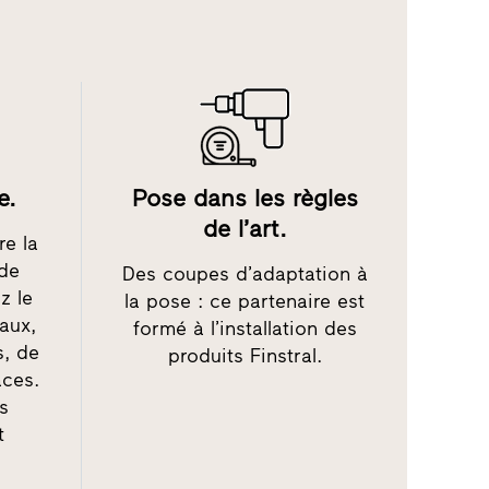
e.
Pose dans les règles
de l’art.
re la
 de
Des coupes d’adaptation à
z le
la pose : ce partenaire est
iaux,
formé à l’installation des
s, de
produits Finstral.
aces.
es
t