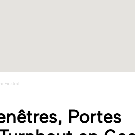
re Finstral
enêtres, Portes