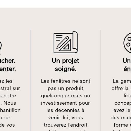
ucher.
Un projet
Un
enter.
soigné.
én
z les
Les fenêtres ne sont
La gam
stral sur
pas un produit
offre la
s notre
quelconque mais un
lib
n. Nous
investissement pour
concep
hantillon
les décennies à
avez le
pour
venir. Ici, vous
des maté
de vos
trouverez l’endroit
forme d