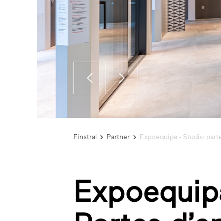
Finstral
Partner
Expoequipa - Studio parte
Expoequipa