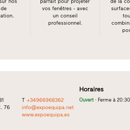
sur nos
parfait pour projeter
de la co
 de
vos fenêtres - avec
surface
ation.
un conseil
tou
professionnel.
combin
pos
Horaires
31
T
+34966968362
Ouvert
Ferme à 20:3
. 76
info@expoequipa.net
www.expoequipa.es