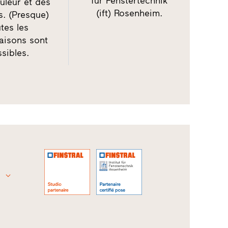
für Fenstertechnik
uleur et des
(ift) Rosenheim.
s. (Presque)
tes les
aisons sont
sibles.
0