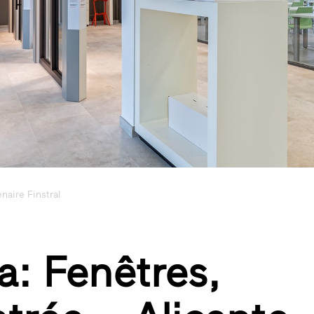
naire Finstral
: Fenêtres,