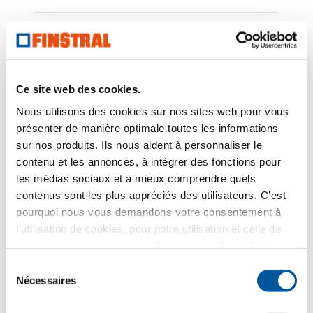
Finstral vous propose la porte d’entrée
personnalisée de vos rêves.
Grande transparence avec les parois
Ce site web des cookies.
vitrées Finstral.
Nous utilisons des cookies sur nos sites web pour vous
présenter de manière optimale toutes les informations
Découvrez directement nos fenêtres à
sur nos produits. Ils nous aident à personnaliser le
Studio Finstral Bruxelles.
contenu et les annonces, à intégrer des fonctions pour
les médias sociaux et à mieux comprendre quels
Toujours une pose certifiée.
contenus sont les plus appréciés des utilisateurs. C’est
pourquoi nous vous demandons votre consentement à
l’utilisation de cookies, pour notre utilisation et celle de
nos partenaires pour les médias sociaux, la publicité et
l’analyse statistique. Nos partenaires peuvent combiner
Sélection
ces informations avec d’autres données que vous leur
Votre message
Nécessaires
du
avez fournies ou qu’ils ont collectées dans le cadre de
consentement
votre utilisation des services web. Merci.