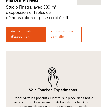
Parois vitrées
Studio Finstral avec 380 m²
d’exposition et tables de
démonstration et pose certifiée ift.
Visite en salle
Rendez-vous à
d’exposition
domicile
Voir. Toucher. Expérimenter.
Découvrez les produits Finstral sur place dans notre
exposition. Nous avons un échantillon adapté pour
c
.
chacune de vos questions sur nos tables de
f